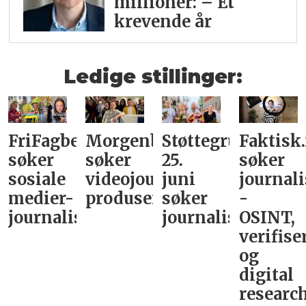
millioner: – Et
krevende år
Ledige stillinger:
FriFagbevegelse
Morgenbladet
Støttegruppa
Faktisk
søker
søker
25.
søker
sosiale
videojournalist/podkast-
juni
journali
medier-
produsent
søker
-
journalist
journalist
OSINT,
verifise
og
digital
research