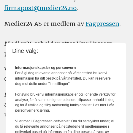
firmapost@medier24.no
.
Medier24 AS er medlem av
Fagpressen
.
Medier24 arbeider etter Vær Varsom-
Dine valg:
plakatens regler for god presseskikk.
Vi bruker KI-verktøy som ChatGPT,
Informasjonskapsler og personvern
For å gi deg relevante annonser på vårt nettsted bruker vi
Claude, og Gemini i journalistikken vår.
informasjon fra ditt besøk på vårt nettsted. Du kan reservere
deg mot dette under "Innstillinger".
Medier24s redaksjon har alltid det fulle
For øvrig bruker vi informasjonskapsler og lignende verktøy for
analyse, for å sammenligne nettlesere, tilpasse innhold til deg
ansvar for publisert innhold, med eller
og for å utvikle og tilby nødvendig funksjonalitet. Les mer i vår
personvernerklæring.
uten bruk av kunstig intelligens.
Vi er med i Fagpressen-nettverket. Om du samtykker under, vil
du få relevante annonser på nettstedene til medlemmene i
nettverket basert på informasjon fra dine besøk på tvers av