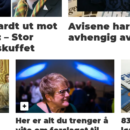
ardt ut mot
Avisene har
 – Stor
avhengig av
skuffet
Her er alt du trenger å
83