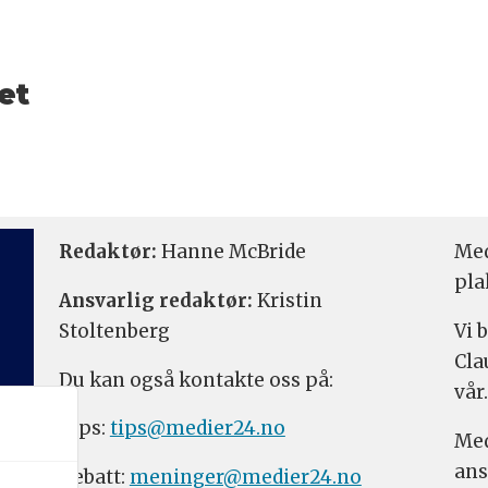
et
Redaktør:
Hanne McBride
Med
pla
Ansvarlig redaktør:
Kristin
Stoltenberg
Vi 
Cla
Du kan også kontakte oss på:
vår.
Tips:
tips@medier24.no
Med
ans
Debatt:
meninger@medier24.no