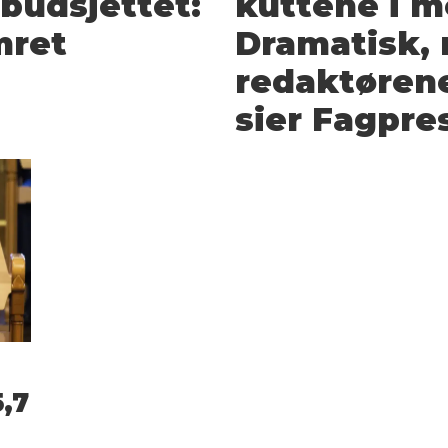
ebudsjettet:
kuttene i m
mret
Dramatisk,
redaktørene
sier Fagpre
,7