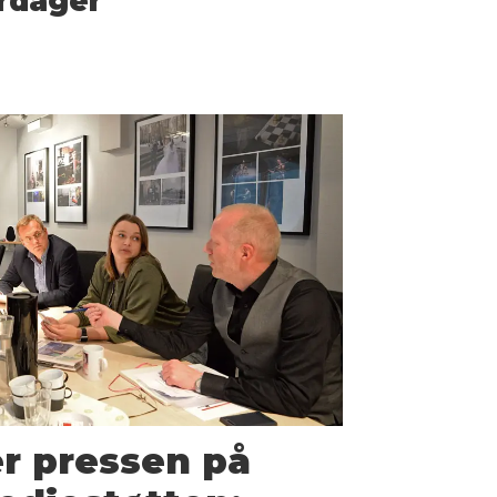
rdager
er pressen på