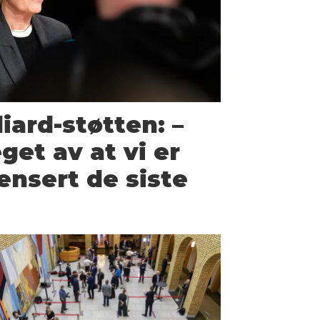
iard-støtten: –
get av at vi er
nsert de siste