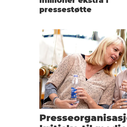
millioner ekstra i
presse­støtte
Presseorganisas