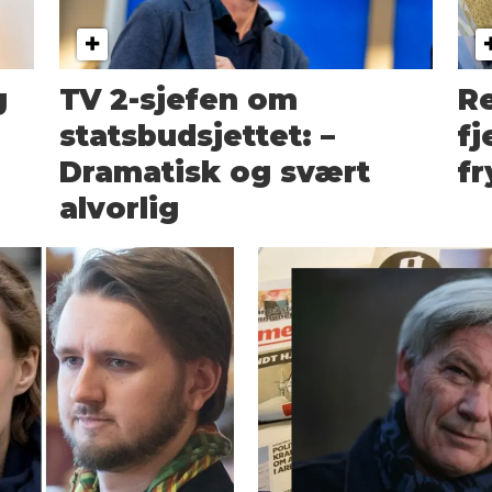
g
TV 2-sjefen om
Re
statsbudsjettet: –
fj
Dramatisk og svært
fr
alvorlig