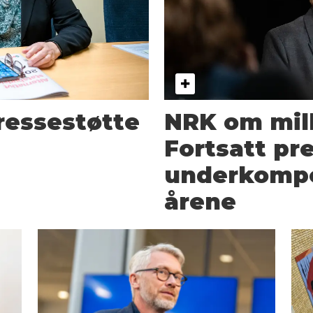
pressestøtte
NRK om mill
Fortsatt pre
underkompe
årene