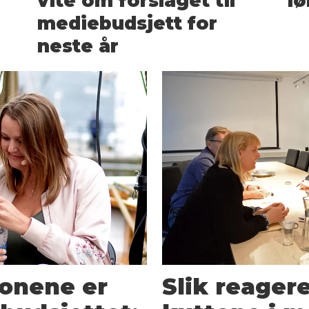
vite om forslaget til
lø
mediebudsjett for
neste år
jonene er
Slik reager