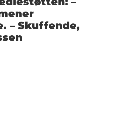
ediestøtten: –
 mener
. – Skuffende,
ssen