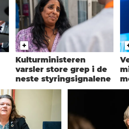
Kulturministeren
Ve
varsler store grep i de
mi
neste styringsignalene
me