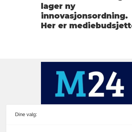
lager ny
innovasjonsordning.
Her er mediebudsjett
Medier24 drives av Medier24 AS.
Dine valg:
Organisasjonsnummer: 815 450 132
Personvern/cookies