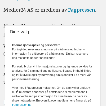
Medier24 AS er medlem av
Fagpressen
.
Medier24 arbeider etter Vær Varsom-
Dine valg:
plakatens regler for god presseskikk.
Vi bruker KI-verktøy som ChatGPT,
Informasjonskapsler og personvern
For å gi deg relevante annonser på vårt nettsted bruker vi
Claude, og Gemini i journalistikken vår.
informasjon fra ditt besøk på vårt nettsted. Du kan reservere
deg mot dette under "Innstillinger".
Medier24s redaksjon har alltid det fulle
For øvrig bruker vi informasjonskapsler og lignende verktøy for
analyse, for å sammenligne nettlesere, tilpasse innhold til deg
ansvar for publisert innhold, med eller
og for å utvikle og tilby nødvendig funksjonalitet. Les mer i vår
personvernerklæring.
uten bruk av kunstig intelligens.
Vi er med i Fagpressen-nettverket. Om du samtykker under, vil
du få relevante annonser på nettstedene til medlemmene i
nettverket basert på informasjon fra dine besøk på tvers av
disse nettstedene. En oversikt over medlemmene finner du på
Fagpressen.no.