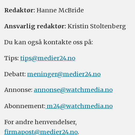
Redaktør:
Hanne McBride
Ansvarlig redaktør:
Kristin Stoltenberg
Du kan også kontakte oss på:
Tips:
tips@medier24.no
Debatt:
meninger@medier24.no
Annonse:
annonse@watchmedia.no
Abonnement:
m24@watchmedia.no
For andre henvendelser,
firmapost@medier24.no
.