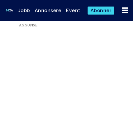
Jobb
Annonsere
Event
Abonner
Emne:
ANNONSE
linda
hofstad
helleland