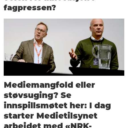
fagpressen?
Mediemangfold eller
støvsuging? Se
innspillsmøtet her: I dag
starter Medietilsynet
arbeidet med «NRK-