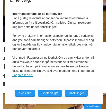
Dine valg:
Informasjonskapsler og personvern
For å gi deg relevante annonser på vårt nettsted bruker vi
informasjon fra ditt besøk på vårt nettsted. Du kan reservere
deg mot dette under "Innstillinger".
For øvrig bruker vi informasjonskapsler og lignende verktøy for
analyse, for å sammenligne nettlesere, tilpasse innhold til deg
og for å utvikle og tilby nødvendig funksjonalitet. Les mer i vår
Ingen hastebehandling av
personvernerklæring.
arbeidsgiveravgift.
Vi er med i Fagpressen-nettverket. Om du samtykker under, vil
du få relevante annonser på nettstedene til medlemmene i
Helleland sender utvalgets
nettverket basert på informasjon fra dine besøk på tvers av
disse nettstedene. En oversikt over medlemmene finner du på
ønskeliste ut på tre
Fagpressen.no.
måneders høring
Avvis alle
Godta valgte
Innstillinger
Innstillinger