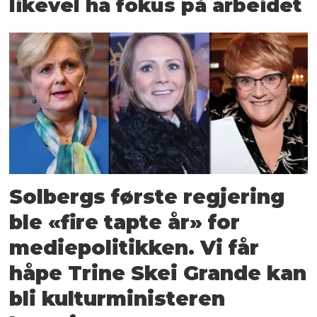
likevel ha fokus på arbeidet
Solbergs første regjering
ble «fire tapte år» for
medie­politikken. Vi får
håpe Trine Skei Grande kan
bli kultur­ministeren