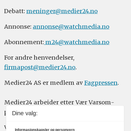
Debatt:
meninger@medier24.no
Annonse:
annonse@watchmedia.no
Abonnement:
m24@watchmedia.no
For andre henvendelser,
firmapost@medier24.no
.
Medier24 AS er medlem av
Fagpressen
.
Medier24 arbeider etter Vær Varsom-
plakatens regler for god presseskikk.
Dine valg:
Vi bruker KI-verktøy som ChatGPT,
Informasjonskapsler og personvern