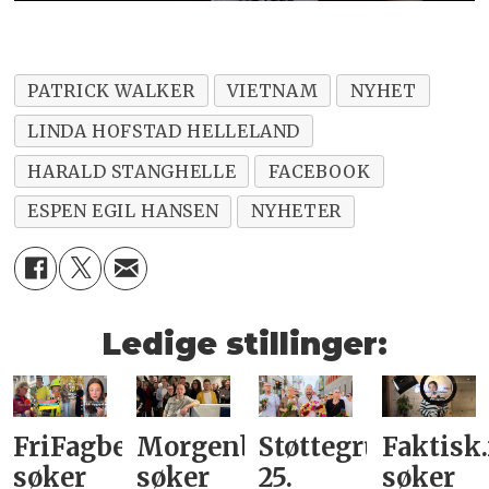
PATRICK WALKER
VIETNAM
NYHET
LINDA HOFSTAD HELLELAND
HARALD STANGHELLE
FACEBOOK
ESPEN EGIL HANSEN
NYHETER
Ledige stillinger:
FriFagbevegelse
Morgenbladet
Støttegruppa
Faktisk
søker
søker
25.
søker