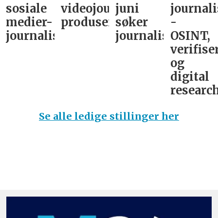
sosiale
videojournalist/podkast-
juni
journali
medier-
produsent
søker
-
journalist
journalist
OSINT,
verifise
og
digital
research
Se alle ledige stillinger her