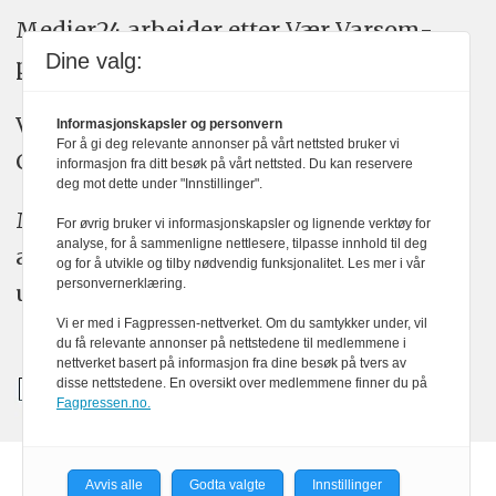
Medier24 arbeider etter Vær Varsom-
Dine valg:
plakatens regler for god presseskikk.
Vi bruker KI-verktøy som ChatGPT,
Informasjonskapsler og personvern
For å gi deg relevante annonser på vårt nettsted bruker vi
Claude, og Gemini i journalistikken vår.
informasjon fra ditt besøk på vårt nettsted. Du kan reservere
deg mot dette under "Innstillinger".
Medier24s redaksjon har alltid det fulle
For øvrig bruker vi informasjonskapsler og lignende verktøy for
analyse, for å sammenligne nettlesere, tilpasse innhold til deg
ansvar for publisert innhold, med eller
og for å utvikle og tilby nødvendig funksjonalitet. Les mer i vår
personvernerklæring.
uten bruk av kunstig intelligens.
Vi er med i Fagpressen-nettverket. Om du samtykker under, vil
du få relevante annonser på nettstedene til medlemmene i
nettverket basert på informasjon fra dine besøk på tvers av
disse nettstedene. En oversikt over medlemmene finner du på
Fagpressen.no.
Avvis alle
Godta valgte
Innstillinger