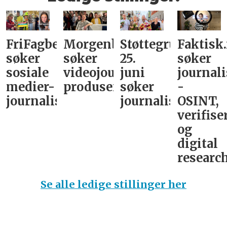
FriFagbevegelse
Morgenbladet
Støttegruppa
Faktisk
søker
søker
25.
søker
sosiale
videojournalist/podkast-
juni
journali
medier-
produsent
søker
-
journalist
journalist
OSINT,
verifise
og
digital
research
Se alle ledige stillinger her