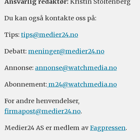
Ansvarlig redaktør:
Kristin Stoltenberg
Du kan også kontakte oss på:
Tips:
tips@medier24.no
Debatt:
meninger@medier24.no
Annonse:
annonse@watchmedia.no
Abonnement:
m24@watchmedia.no
For andre henvendelser,
firmapost@medier24.no
.
Medier24 AS er medlem av
Fagpressen
.