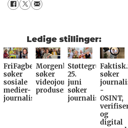
Ledige stillinger:
FriFagbevegelse
Morgenbladet
Støttegruppa
Faktisk
søker
søker
25.
søker
sosiale
videojournalist/podkast-
juni
journali
medier-
produsent
søker
-
journalist
journalist
OSINT,
verifise
og
digital