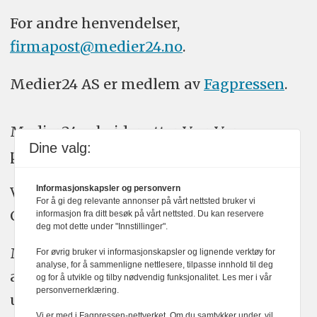
For andre henvendelser,
firmapost@medier24.no
.
Medier24 AS er medlem av
Fagpressen
.
Medier24 arbeider etter Vær Varsom-
Dine valg:
plakatens regler for god presseskikk.
Vi bruker KI-verktøy som ChatGPT,
Informasjonskapsler og personvern
For å gi deg relevante annonser på vårt nettsted bruker vi
Claude, og Gemini i journalistikken vår.
informasjon fra ditt besøk på vårt nettsted. Du kan reservere
deg mot dette under "Innstillinger".
Medier24s redaksjon har alltid det fulle
For øvrig bruker vi informasjonskapsler og lignende verktøy for
analyse, for å sammenligne nettlesere, tilpasse innhold til deg
ansvar for publisert innhold, med eller
og for å utvikle og tilby nødvendig funksjonalitet. Les mer i vår
personvernerklæring.
uten bruk av kunstig intelligens.
Vi er med i Fagpressen-nettverket. Om du samtykker under, vil