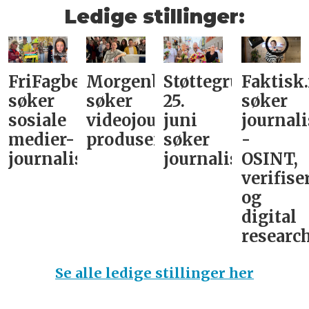
Ledige stillinger:
FriFagbevegelse
Morgenbladet
Støttegruppa
Faktisk
søker
søker
25.
søker
sosiale
videojournalist/podkast-
juni
journali
medier-
produsent
søker
-
journalist
journalist
OSINT,
verifise
og
digital
research
Se alle ledige stillinger her