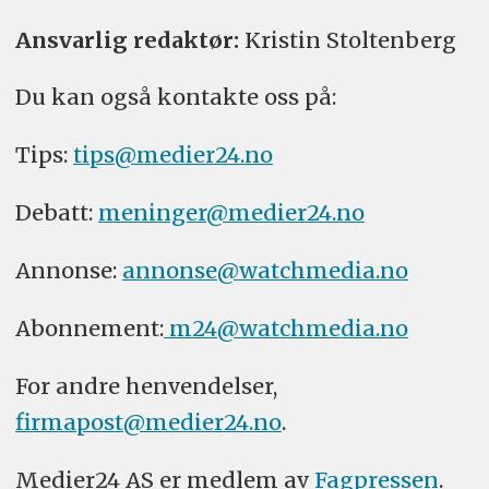
Ansvarlig redaktør:
Kristin Stoltenberg
Du kan også kontakte oss på:
Tips:
tips@medier24.no
Debatt:
meninger@medier24.no
Annonse:
annonse@watchmedia.no
Abonnement:
m24@watchmedia.no
For andre henvendelser,
firmapost@medier24.no
.
Medier24 AS er medlem av
Fagpressen
.