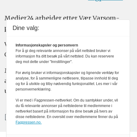
Medier24 arbeider etter Vær Varsom-
plakatens regler for god presseskikk.
Dine valg:
Vi bruker KI-verktøy som ChatGPT,
Informasjonskapsler og personvern
For å gi deg relevante annonser på vårt nettsted bruker vi
Claude, og Gemini i journalistikken vår.
informasjon fra ditt besøk på vårt nettsted. Du kan reservere
deg mot dette under "Innstillinger".
Medier24s redaksjon har alltid det fulle
For øvrig bruker vi informasjonskapsler og lignende verktøy for
analyse, for å sammenligne nettlesere, tilpasse innhold til deg
ansvar for publisert innhold, med eller
og for å utvikle og tilby nødvendig funksjonalitet. Les mer i vår
uten bruk av kunstig intelligens.
personvernerklæring.
Vi er med i Fagpressen-nettverket. Om du samtykker under, vil
du få relevante annonser på nettstedene til medlemmene i
nettverket basert på informasjon fra dine besøk på tvers av
disse nettstedene. En oversikt over medlemmene finner du på
Fagpressen.no.