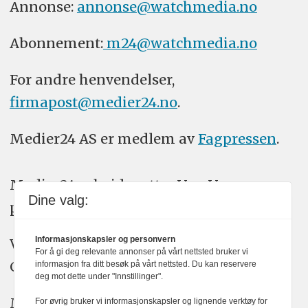
Annonse:
annonse@watchmedia.no
Abonnement:
m24@watchmedia.no
For andre henvendelser,
firmapost@medier24.no
.
Medier24 AS er medlem av
Fagpressen
.
Medier24 arbeider etter Vær Varsom-
Dine valg:
plakatens regler for god presseskikk.
Informasjonskapsler og personvern
Vi bruker KI-verktøy som ChatGPT,
For å gi deg relevante annonser på vårt nettsted bruker vi
Claude, og Gemini i journalistikken vår.
informasjon fra ditt besøk på vårt nettsted. Du kan reservere
deg mot dette under "Innstillinger".
Medier24s redaksjon har alltid det fulle
For øvrig bruker vi informasjonskapsler og lignende verktøy for