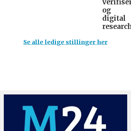
verifise
og
digital
research
Se alle ledige stillinger her