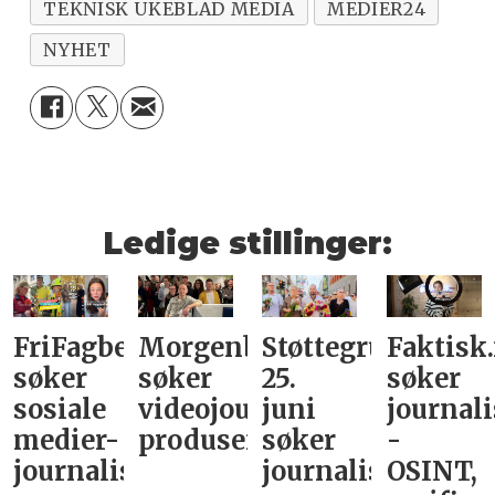
TEKNISK UKEBLAD MEDIA
MEDIER24
NYHET
Ledige stillinger:
FriFagbevegelse
Morgenbladet
Støttegruppa
Faktisk
søker
søker
25.
søker
sosiale
videojournalist/podkast-
juni
journali
medier-
produsent
søker
-
journalist
journalist
OSINT,