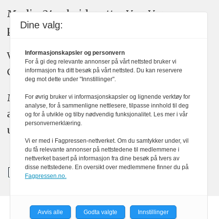
Medier24 arbeider etter Vær Varsom-
Dine valg:
plakatens regler for god presseskikk.
Informasjonskapsler og personvern
Vi bruker KI-verktøy som ChatGPT,
For å gi deg relevante annonser på vårt nettsted bruker vi
Claude, og Gemini i journalistikken vår.
informasjon fra ditt besøk på vårt nettsted. Du kan reservere
deg mot dette under "Innstillinger".
Medier24s redaksjon har alltid det fulle
For øvrig bruker vi informasjonskapsler og lignende verktøy for
analyse, for å sammenligne nettlesere, tilpasse innhold til deg
ansvar for publisert innhold, med eller
og for å utvikle og tilby nødvendig funksjonalitet. Les mer i vår
personvernerklæring.
uten bruk av kunstig intelligens.
Vi er med i Fagpressen-nettverket. Om du samtykker under, vil
du få relevante annonser på nettstedene til medlemmene i
nettverket basert på informasjon fra dine besøk på tvers av
disse nettstedene. En oversikt over medlemmene finner du på
Fagpressen.no.
Avvis alle
Godta valgte
Innstillinger