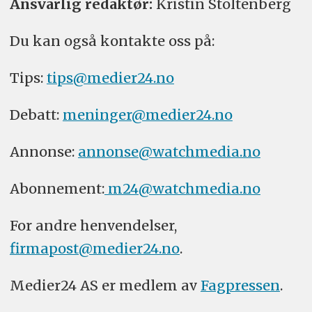
Ansvarlig redaktør:
Kristin Stoltenberg
Du kan også kontakte oss på:
Tips:
tips@medier24.no
Debatt:
meninger@medier24.no
Annonse:
annonse@watchmedia.no
Abonnement:
m24@watchmedia.no
For andre henvendelser,
firmapost@medier24.no
.
Medier24 AS er medlem av
Fagpressen
.