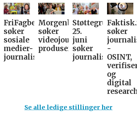
FriFagbevegelse
Morgenbladet
Støttegruppa
Faktisk
søker
søker
25.
søker
sosiale
videojournalist/podkast-
juni
journali
medier-
produsent
søker
-
journalist
journalist
OSINT,
verifise
og
digital
research
Se alle ledige stillinger her