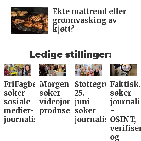
Ekte mattrend eller
grønnvasking av
kjøtt?
Ledige stillinger:
FriFagbevegelse
Morgenbladet
Støttegruppa
Faktisk
søker
søker
25.
søker
sosiale
videojournalist/podkast-
juni
journali
medier-
produsent
søker
-
journalist
journalist
OSINT,
verifise
og