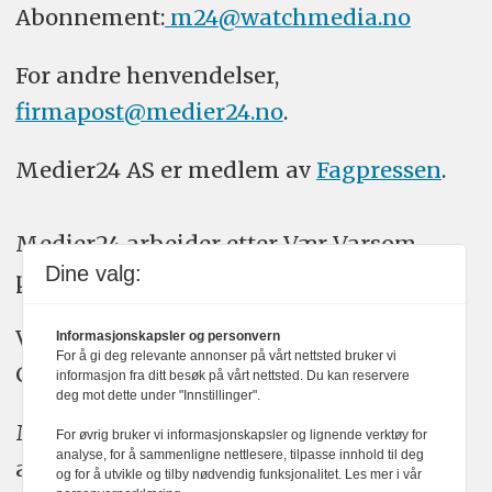
Abonnement:
m24@watchmedia.no
For andre henvendelser,
firmapost@medier24.no
.
Medier24 AS er medlem av
Fagpressen
.
Medier24 arbeider etter Vær Varsom-
Dine valg:
plakatens regler for god presseskikk.
Vi bruker KI-verktøy som ChatGPT,
Informasjonskapsler og personvern
For å gi deg relevante annonser på vårt nettsted bruker vi
Claude, og Gemini i journalistikken vår.
informasjon fra ditt besøk på vårt nettsted. Du kan reservere
deg mot dette under "Innstillinger".
Medier24s redaksjon har alltid det fulle
For øvrig bruker vi informasjonskapsler og lignende verktøy for
analyse, for å sammenligne nettlesere, tilpasse innhold til deg
ansvar for publisert innhold, med eller
og for å utvikle og tilby nødvendig funksjonalitet. Les mer i vår