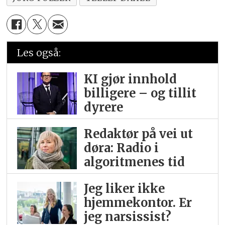
Les også:
KI gjør innhold
billigere – og tillit
dyrere
Redaktør på vei ut
døra: Radio i
algoritmenes tid
Jeg liker ikke
hjemme­kontor. Er
jeg narsissist?