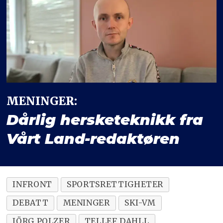
MENINGER:
Dårlig hersketeknikk fra
Vårt Land-redaktøren
INFRONT
SPORTSRETTIGHETER
DEBATT
MENINGER
SKI-VM
JÖRG POLZER
TELLEF DAHLL