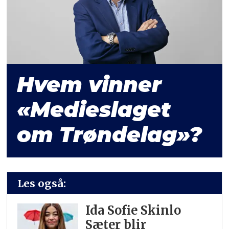
Hvem vinner
«Medieslaget
om Trøndelag»?
Les også:
Ida Sofie Skinlo
Sæter blir