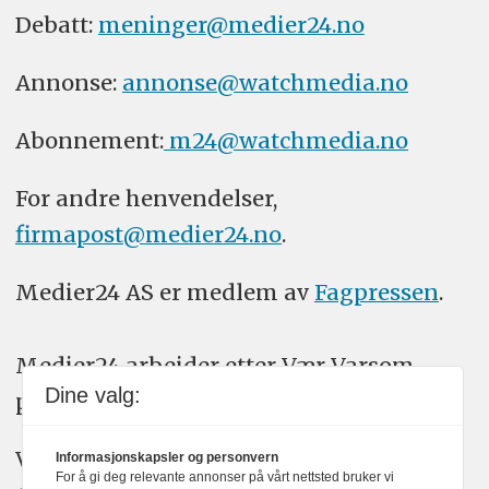
Debatt:
meninger@medier24.no
Annonse:
annonse@watchmedia.no
Abonnement:
m24@watchmedia.no
For andre henvendelser,
firmapost@medier24.no
.
Medier24 AS er medlem av
Fagpressen
.
Medier24 arbeider etter Vær Varsom-
Dine valg:
plakatens regler for god presseskikk.
Vi bruker KI-verktøy som ChatGPT,
Informasjonskapsler og personvern
For å gi deg relevante annonser på vårt nettsted bruker vi