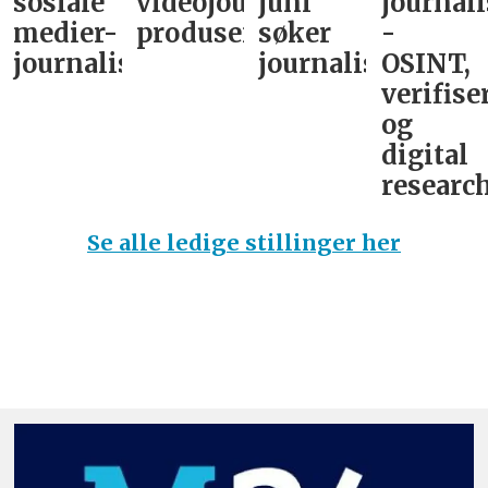
sosiale
videojournalist/podkast-
juni
journali
medier-
produsent
søker
-
journalist
journalist
OSINT,
verifise
og
digital
research
Se alle ledige stillinger her