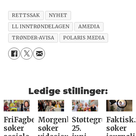
RETTSSAK
NYHET
LL INNTRØNDELAGEN
AMEDIA
TRØNDER-AVISA
POLARIS MEDIA
Ledige stillinger:
FriFagbevegelse
Morgenbladet
Støttegruppa
Faktisk
søker
søker
25.
søker