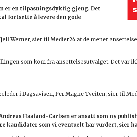
s
an er en tilpasningsdyktig gjeng. Det
kal fortsette å levere den gode
Kjell Werner, sier til Medier24 at de mener ansettels
tillingen som kom fra ansettelsesutvalget. Det var ikk
eleder i Dagsavisen, Per Magne Tveiten, sier til Med
 Andreas Haaland-Carlsen er ansatt som ny publish
 kandidater som vi eventuelt har vurdert, sier h