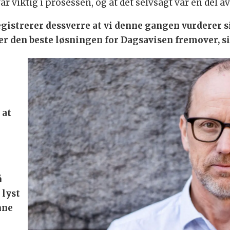
ar viktig i prosessen, og at det selvsagt var en del a
registrerer dessverre at vi denne gangen vurderer s
er den beste løsningen for Dagsavisen fremover, si
 at
å
 lyst
nne