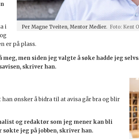
en
a i
Per Magne Tveiten, Mentor Medier.
Foto: Kent 
 og
en er på plass.
 meg, men siden jeg valgte å søke hadde jeg selvsa
avisen, skriver han.
han ønsker å bidra til at avisa går bra og blir
nalist og redaktør som jeg mener kan bli
r søkte jeg på jobben, skriver han.