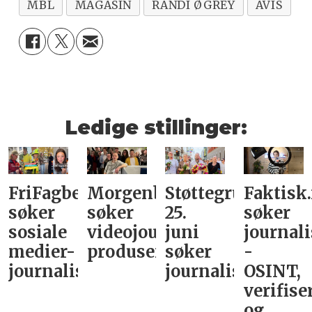
MBL
MAGASIN
RANDI ØGREY
AVIS
Ledige stillinger:
FriFagbevegelse
Morgenbladet
Støttegruppa
Faktisk
søker
søker
25.
søker
sosiale
videojournalist/podkast-
juni
journali
medier-
produsent
søker
-
journalist
journalist
OSINT,
verifise
og