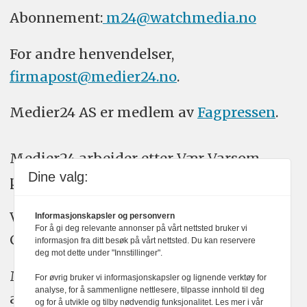
Abonnement:
m24@watchmedia.no
For andre henvendelser,
firmapost@medier24.no
.
Medier24 AS er medlem av
Fagpressen
.
Medier24 arbeider etter Vær Varsom-
Dine valg:
plakatens regler for god presseskikk.
Vi bruker KI-verktøy som ChatGPT,
Informasjonskapsler og personvern
For å gi deg relevante annonser på vårt nettsted bruker vi
Claude, og Gemini i journalistikken vår.
informasjon fra ditt besøk på vårt nettsted. Du kan reservere
deg mot dette under "Innstillinger".
Medier24s redaksjon har alltid det fulle
For øvrig bruker vi informasjonskapsler og lignende verktøy for
analyse, for å sammenligne nettlesere, tilpasse innhold til deg
ansvar for publisert innhold, med eller
og for å utvikle og tilby nødvendig funksjonalitet. Les mer i vår