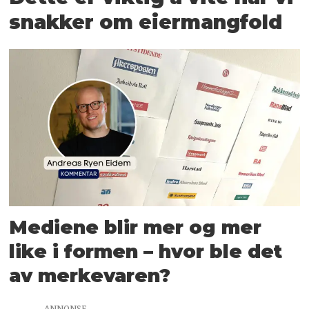
snakker om eiermangfold
Me­di­e­ne blir mer og mer
like i for­men – hvor ble det
av mer­ke­va­ren?
ANNONSE