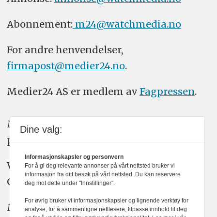
Abonnement:
m24@watchmedia.no
For andre henvendelser,
firmapost@medier24.no
.
Medier24 AS er medlem av
Fagpressen
.
Medier24 arbeider etter Vær Varsom-
Dine valg:
plakatens regler for god presseskikk.
Informasjonskapsler og personvern
Vi bruker KI-verktøy som ChatGPT,
For å gi deg relevante annonser på vårt nettsted bruker vi
informasjon fra ditt besøk på vårt nettsted. Du kan reservere
Claude, og Gemini i journalistikken vår.
deg mot dette under "Innstillinger".
For øvrig bruker vi informasjonskapsler og lignende verktøy for
Medier24s redaksjon har alltid det fulle
analyse, for å sammenligne nettlesere, tilpasse innhold til deg