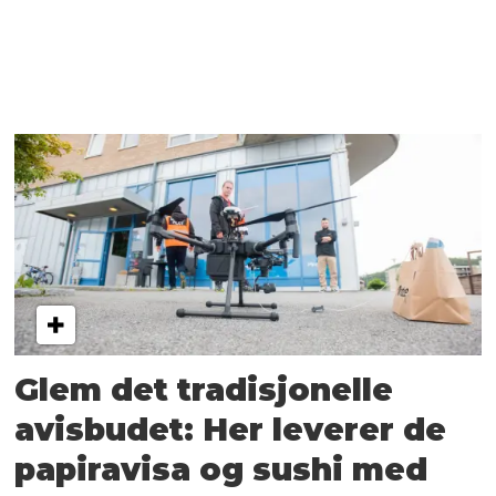
Glem det tradisjonelle
avis­budet: Her leverer de
papir­avisa og sushi med