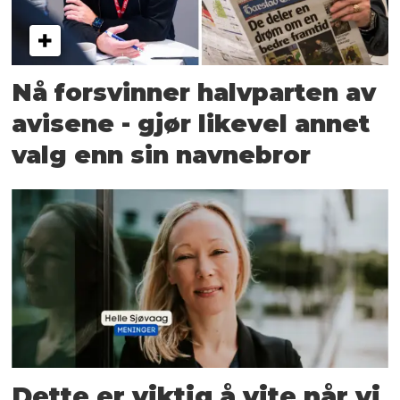
Nå forsvinner halvparten av
avisene - gjør likevel annet
valg enn sin navnebror
Dette er viktig å vite når vi