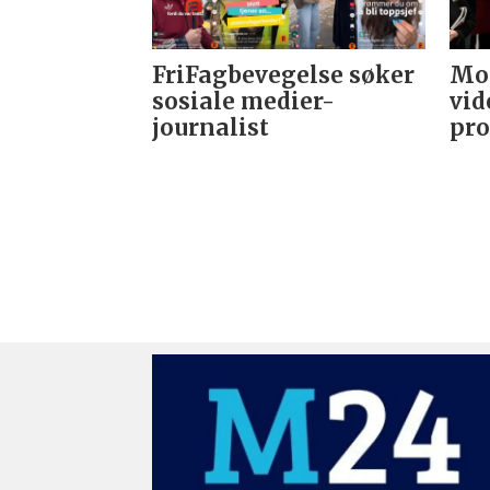
FriFagbevegelse søker
Mor
sosiale medier-
vid
journalist
pro