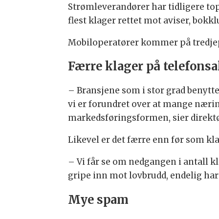
Strømleverandører har tidligere to
flest klager rettet mot aviser, bokk
Mobiloperatører kommer på tredjep
Færre klager på telefonsa
– Bransjene som i stor grad benytter
vi er forundret over at mange næri
markedsføringsformen, sier direktør
Likevel er det færre enn før som klag
– Vi får se om nedgangen i antall kl
gripe inn mot lovbrudd, endelig har
Mye spam