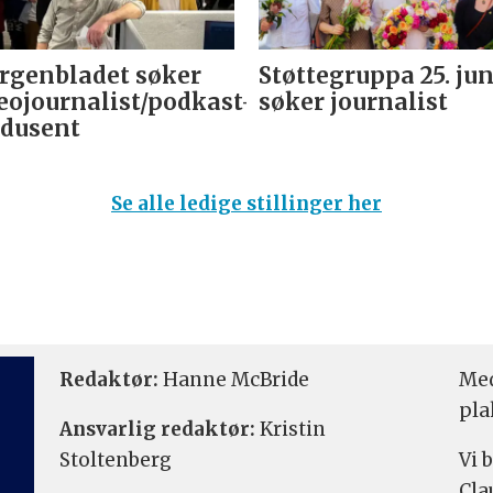
genbladet søker
Støttegruppa 25. jun
eojournalist/podkast-
søker journalist
dusent
Se alle ledige stillinger her
Redaktør:
Hanne McBride
Med
pla
Ansvarlig redaktør:
Kristin
Stoltenberg
Vi 
Cla