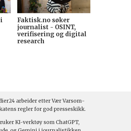
i
Faktisk.no søker
Forsvarets
journalist - OSINT,
nyhetsred
verifisering og digital
research­
ier24 arbeider etter Vær Varsom-
katens regler for god presseskikk.
bruker KI-verktøy som ChatGPT,
ude, og Gemini i journalistikken