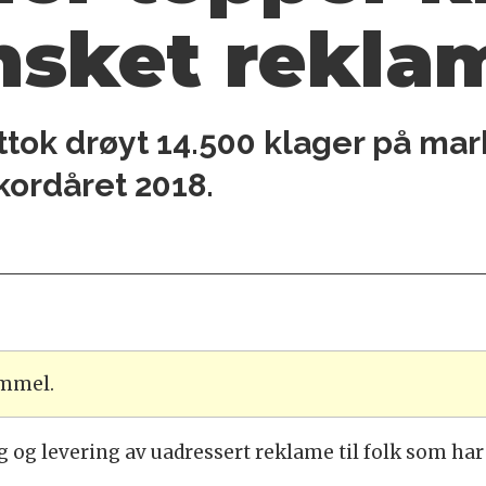
nsket rekla
tok drøyt 14.500 klager på marke
kordåret 2018.
ammel.
g og levering av uadressert reklame til folk som har