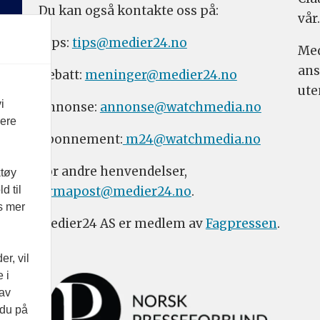
Du kan også kontakte oss på:
vår.
Tips:
tips@medier24.no
Med
ans
Debatt:
meninger@medier24.no
ute
i
Annonse:
annonse@watchmedia.no
vere
Abonnement:
m24@watchmedia.no
For andre henvendelser,
ktøy
firmapost@medier24.no
.
d til
es mer
Medier24 AS er medlem av
Fagpressen
.
r, vil
 i
 av
 du på