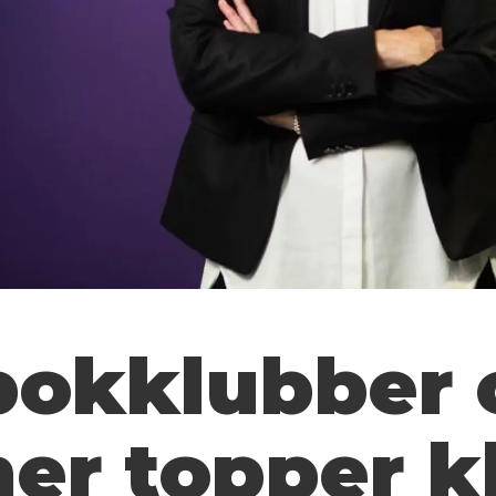
 bokklubber 
er topper k