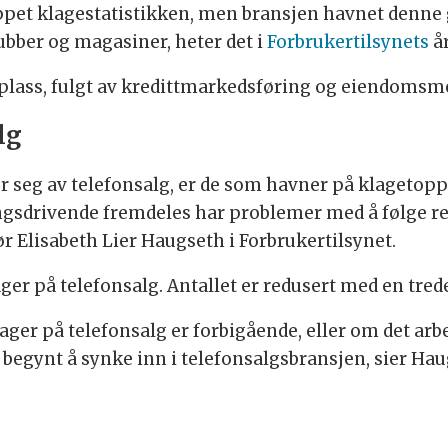
ppet klagestatistikken, men bransjen havnet denne g
lubber og magasiner, heter det i
Forbrukertilsynets
å
lass, fulgt av kredittmarkedsføring og eiendomsm
lg
 seg av telefonsalg, er de som havner på klagetoppen
ngsdrivende fremdeles har problemer med å følge r
 Elisabeth Lier Haugseth i Forbrukertilsynet.
er på telefonsalg. Antallet er redusert med en tredel 
ager på telefonsalg er forbigående, eller om det arbei
 begynt å synke inn i telefonsalgsbransjen, sier Hau