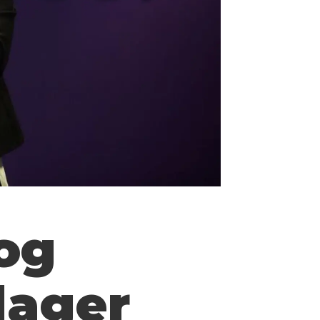
og
lager