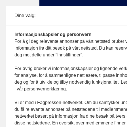
Medier24 drives av Medier24 AS.
Dine valg:
Organisasjonsnummer: 815 450 132
Personvern/cookies
Informasjonskapsler og personvern
For å gi deg relevante annonser på vårt nettsted bruker v
informasjon fra ditt besøk på vårt nettsted. Du kan reser
deg mot dette under "Innstillinger".
For øvrig bruker vi informasjonskapsler og lignende ver
for analyse, for å sammenligne nettlesere, tilpasse innhol
deg og for å utvikle og tilby nødvendig funksjonalitet. L
i vår personvernerklæring.
Vi er med i Fagpressen-nettverket. Om du samtykker unde
du få relevante annonser på nettstedene til medlemmene
nettverket basert på informasjon fra dine besøk på tvers
disse nettstedene. En oversikt over medlemmene finner