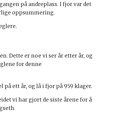
angen på andreplass. I fjor var det
rlige oppsummering.
eglere.
. Dette er noe vi ser år etter år, og
eglene for denne
på ett år, og lå i fjor på 959 klager.
det vi har gjort de siste årene for å
gseth.