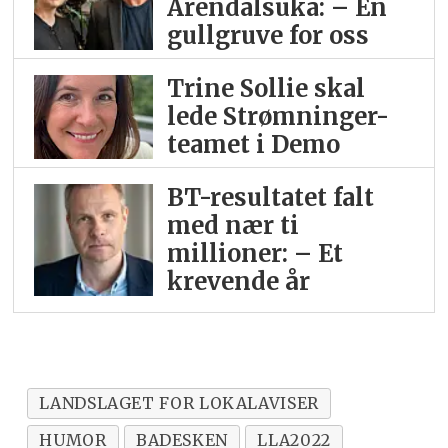
Arendalsuka: – En
gullgruve for oss
Trine Sollie skal
lede Strømninger-
teamet i Demo
BT-resultatet falt
med nær ti
millioner: – Et
krevende år
LANDSLAGET FOR LOKALAVISER
HUMOR
BADESKEN
LLA2022