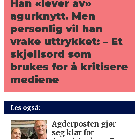
Han «lever av»
agurknytt. Men
personlig vil han
vrake uttrykket: – Et
skjellsord som
brukes for å kritisere
mediene
Les også:
Agderposten gjør
seg klar for