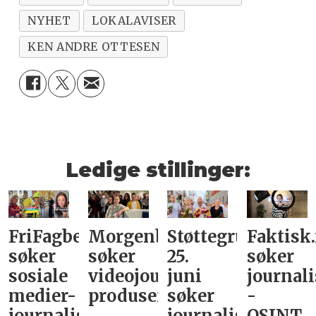
NYHET
LOKALAVISER
KEN ANDRE OTTESEN
Ledige stillinger:
FriFagbevegelse
Morgenbladet
Støttegruppa
Faktisk
søker
søker
25.
søker
sosiale
videojournalist/podkast-
juni
journali
medier-
produsent
søker
-
journalist
journalist
OSINT,