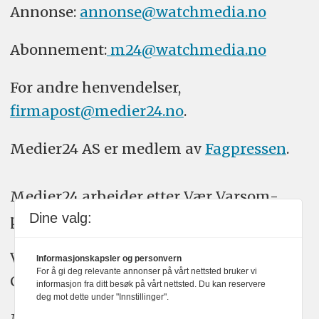
Annonse:
annonse@watchmedia.no
Abonnement:
m24@watchmedia.no
For andre henvendelser,
firmapost@medier24.no
.
Medier24 AS er medlem av
Fagpressen
.
Medier24 arbeider etter Vær Varsom-
Dine valg:
plakatens regler for god presseskikk.
Vi bruker KI-verktøy som ChatGPT,
Informasjonskapsler og personvern
For å gi deg relevante annonser på vårt nettsted bruker vi
Claude, og Gemini i journalistikken vår.
informasjon fra ditt besøk på vårt nettsted. Du kan reservere
deg mot dette under "Innstillinger".
Medier24s redaksjon har alltid det fulle