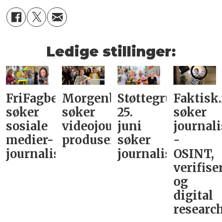
Ledige stillinger:
FriFagbevegelse
Morgenbladet
Støttegruppa
Faktisk
søker
søker
25.
søker
sosiale
videojournalist/podkast-
juni
journali
medier-
produsent
søker
-
journalist
journalist
OSINT,
verifise
og
digital
research