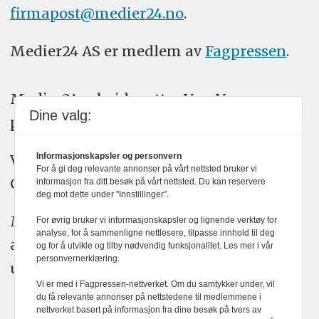
firmapost@medier24.no
.
Medier24 AS er medlem av
Fagpressen
.
Medier24 arbeider etter Vær Varsom-
Dine valg:
plakatens regler for god presseskikk.
Vi bruker KI-verktøy som ChatGPT,
Informasjonskapsler og personvern
For å gi deg relevante annonser på vårt nettsted bruker vi
Claude, og Gemini i journalistikken vår.
informasjon fra ditt besøk på vårt nettsted. Du kan reservere
deg mot dette under "Innstillinger".
Medier24s redaksjon har alltid det fulle
For øvrig bruker vi informasjonskapsler og lignende verktøy for
analyse, for å sammenligne nettlesere, tilpasse innhold til deg
ansvar for publisert innhold, med eller
og for å utvikle og tilby nødvendig funksjonalitet. Les mer i vår
personvernerklæring.
uten bruk av kunstig intelligens.
Vi er med i Fagpressen-nettverket. Om du samtykker under, vil
du få relevante annonser på nettstedene til medlemmene i
nettverket basert på informasjon fra dine besøk på tvers av