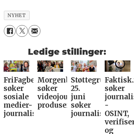
NYHET
Ledige stillinger:
FriFagbevegelse
Morgenbladet
Støttegruppa
Faktisk
søker
søker
25.
søker
sosiale
videojournalist/podkast-
juni
journali
medier-
produsent
søker
-
journalist
journalist
OSINT,
verifise
og