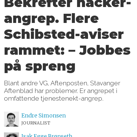
Bekrefter hacker-
angrep. Flere
Schibsted-aviser
rammet: – Jobbes
på spreng
Blant andre VG, Aftenposten, Stavanger
Aftenblad har problemer. Er angrepet i
omfattende tjenestenekt-angrep.
Endre
Simonsen
JOURNALIST
Isak
Egge Brønseth