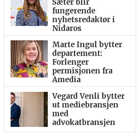
Sæter blir
fungerende
nyhetsredaktør i
Nidaros
Marte Ingul bytter
departement:
Forlenger
permisjonen fra
Amedia
Vegard Venli bytter
ut mediebransjen
med
advokatbransjen