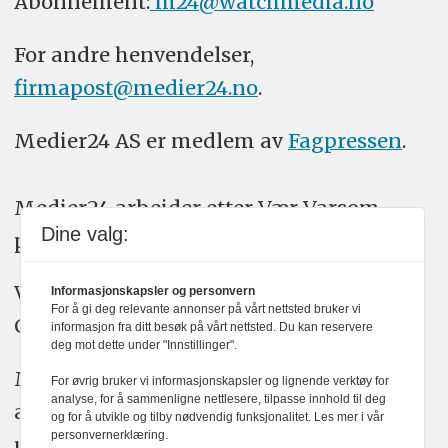
Abonnement:
m24@watchmedia.no
For andre henvendelser,
firmapost@medier24.no
.
Medier24 AS er medlem av
Fagpressen
.
Medier24 arbeider etter Vær Varsom-
Dine valg:
plakatens regler for god presseskikk.
Vi bruker KI-verktøy som ChatGPT,
Informasjonskapsler og personvern
For å gi deg relevante annonser på vårt nettsted bruker vi
Claude, og Gemini i journalistikken vår.
informasjon fra ditt besøk på vårt nettsted. Du kan reservere
deg mot dette under "Innstillinger".
Medier24s redaksjon har alltid det fulle
For øvrig bruker vi informasjonskapsler og lignende verktøy for
analyse, for å sammenligne nettlesere, tilpasse innhold til deg
ansvar for publisert innhold, med eller
og for å utvikle og tilby nødvendig funksjonalitet. Les mer i vår
personvernerklæring.
uten bruk av kunstig intelligens.