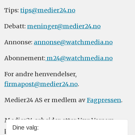
Tips:
tips@medier24.no
Debatt:
meninger@medier24.no
Annonse:
annonse@watchmedia.no
Abonnement:
m24@watchmedia.no
For andre henvendelser,
firmapost@medier24.no
.
Medier24 AS er medlem av
Fagpressen
.
Medier24 arbeider etter Vær Varsom-
Dine valg:
plakatens regler for god presseskikk.