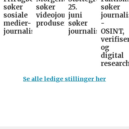
søker
søker
25.
søker
sosiale
videojournalist/podkast-
juni
journali
medier-
produsent
søker
-
journalist
journalist
OSINT,
verifise
og
digital
research
Se alle ledige stillinger her