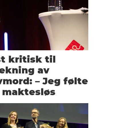
 kritisk til
ekning av
vmord: – Jeg følte
g maktesløs