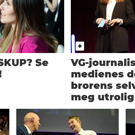
 SKUP? Se
VG-journalist
!
medienes d
brorens sel
meg utroli