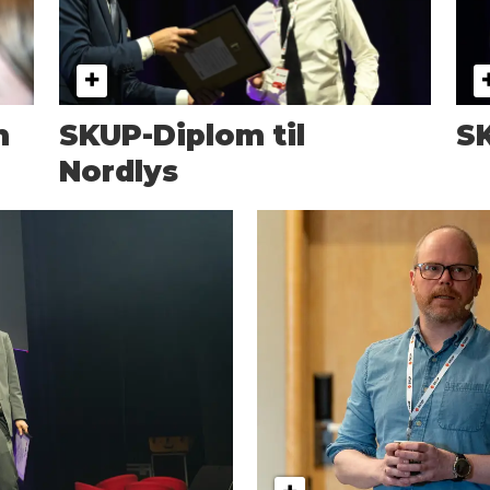
n
SKUP-Diplom til
SK
Nordlys