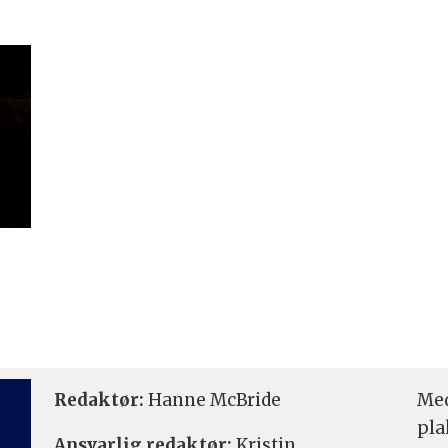
Redaktør:
Hanne McBride
Med
pla
Ansvarlig redaktør:
Kristin