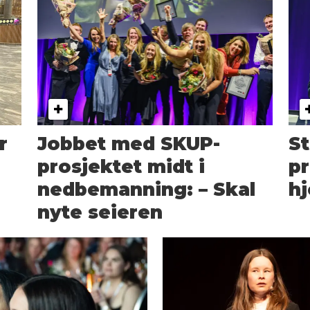
r
Jobbet med SKUP-
St
prosjektet midt i
pr
nedbemanning: – Skal
h
nyte seieren