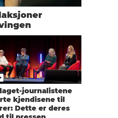
daksjoner
vingen
laget-journalistene
rte kjendisene til
rer: Dette er deres
d til pressen