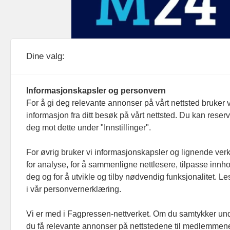
Medier24 drives av Medier24 AS.
Dine valg:
Organisasjonsnummer: 815 450 132
Personvern/cookies
Informasjonskapsler og personvern
For å gi deg relevante annonser på vårt nettsted bruker v
informasjon fra ditt besøk på vårt nettsted. Du kan reser
deg mot dette under "Innstillinger".
For øvrig bruker vi informasjonskapsler og lignende ver
for analyse, for å sammenligne nettlesere, tilpasse innhol
deg og for å utvikle og tilby nødvendig funksjonalitet. L
i vår personvernerklæring.
Vi er med i Fagpressen-nettverket. Om du samtykker unde
du få relevante annonser på nettstedene til medlemmene