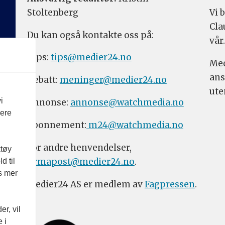
Stoltenberg
Vi 
Cla
Du kan også kontakte oss på:
vår.
Tips:
tips@medier24.no
Med
ans
Debatt:
meninger@medier24.no
ute
i
Annonse:
annonse@watchmedia.no
vere
Abonnement:
m24@watchmedia.no
For andre henvendelser,
ktøy
firmapost@medier24.no
.
d til
es mer
Medier24 AS er medlem av
Fagpressen
.
r, vil
 i