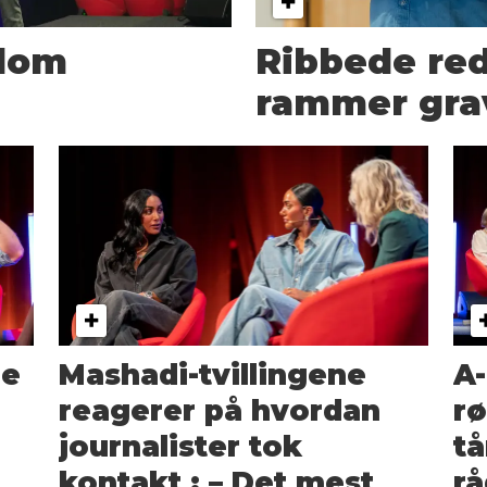
plom
Ribbede re
rammer gra
ge
Mashadi-tvillingene
A-
reagerer på hvordan
rø
journalister tok
tå
kontakt : – Det mest
rå