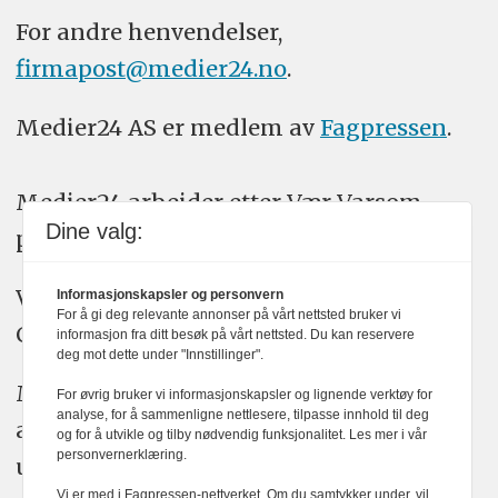
For andre henvendelser,
firmapost@medier24.no
.
Medier24 AS er medlem av
Fagpressen
.
Medier24 arbeider etter Vær Varsom-
Dine valg:
plakatens regler for god presseskikk.
Vi bruker KI-verktøy som ChatGPT,
Informasjonskapsler og personvern
For å gi deg relevante annonser på vårt nettsted bruker vi
Claude, og Gemini i journalistikken vår.
informasjon fra ditt besøk på vårt nettsted. Du kan reservere
deg mot dette under "Innstillinger".
Medier24s redaksjon har alltid det fulle
For øvrig bruker vi informasjonskapsler og lignende verktøy for
analyse, for å sammenligne nettlesere, tilpasse innhold til deg
ansvar for publisert innhold, med eller
og for å utvikle og tilby nødvendig funksjonalitet. Les mer i vår
personvernerklæring.
uten bruk av kunstig intelligens.
Vi er med i Fagpressen-nettverket. Om du samtykker under, vil