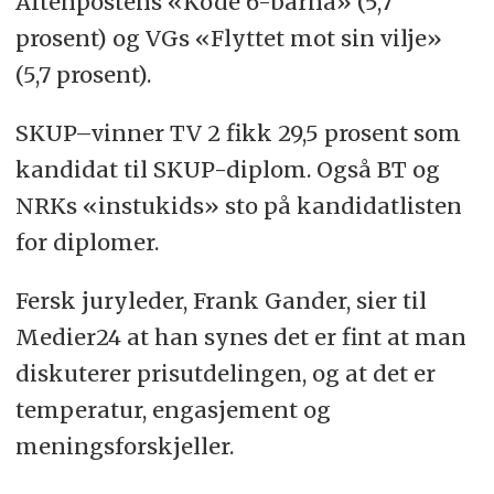
Aftenpostens «Kode 6-barna» (5,7
prosent) og VGs «Flyttet mot sin vilje»
(5,7 prosent).
SKUP–vinner TV 2 fikk 29,5 prosent som
kandidat til SKUP-diplom. Også BT og
NRKs «instukids» sto på kandidatlisten
for diplomer.
Fersk juryleder, Frank Gander, sier til
Medier24 at han synes det er fint at man
diskuterer prisutdelingen, og at det er
temperatur, engasjement og
meningsforskjeller.