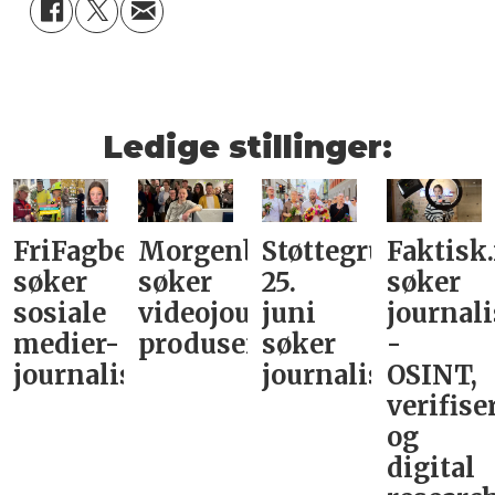
Ledige stillinger:
FriFagbevegelse
Morgenbladet
Støttegruppa
Faktisk
søker
søker
25.
søker
sosiale
videojournalist/podkast-
juni
journali
medier-
produsent
søker
-
journalist
journalist
OSINT,
verifise
og
digital