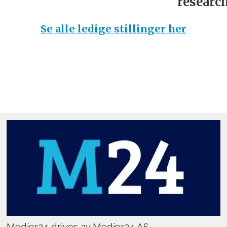
research
Se alle ledige stillinger her
Medier24 drives av Medier24 AS.