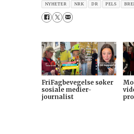
NYHETER
NRK
DR
PELS
BRE
FriFagbevegelse søker
Mor
sosiale medier-
vid
journalist
pro