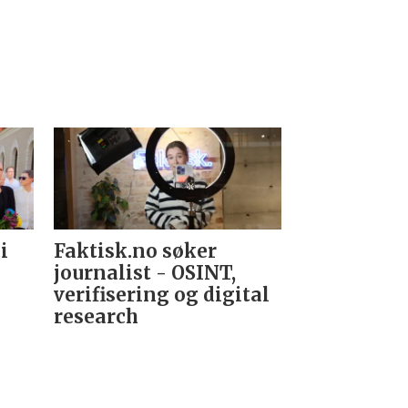
i
Faktisk.no søker
Forsvarets
journalist - OSINT,
nyhetsred
verifisering og digital
research­