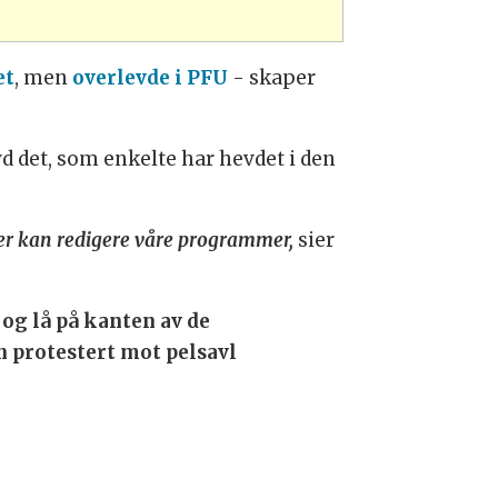
et
, men
overlevde i PFU
- skaper
vd det, som enkelte har hevdet i den
ter kan redigere våre programmer,
sier
og lå på kanten av de
n protestert mot pelsavl