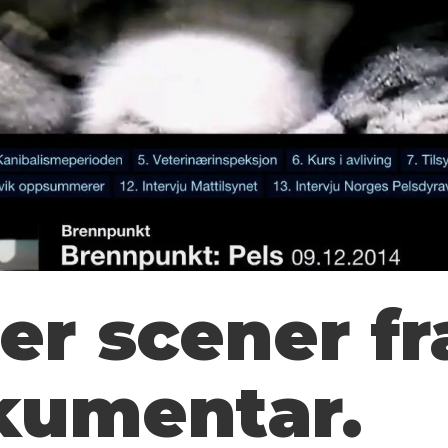
ner scener f
kumentar.