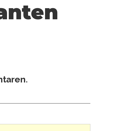
kanten
ntaren.