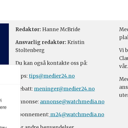
Redaktør:
Hanne McBride
Med
pla
Ansvarlig redaktør:
Kristin
Stoltenberg
Vi 
Cla
Du kan også kontakte oss på:
vår.
Tips:
tips@medier24.no
Med
ans
Debatt:
meninger@medier24.no
ute
i
Annonse:
annonse@watchmedia.no
vere
Abonnement:
m24@watchmedia.no
For andre henvendelser,
ktøy