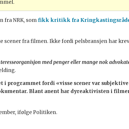
ammel.
n fra NRK, som
fikk kritikk fra Kringkastingsråd
e scener fra filmen. Ikke fordi pelsbransjen har kre
n interesseorganisjon med penger eller mange nok advoka
elding.
t i programmet fordi «visse scener var subjektive 
okumentar. Blant anent har dyreaktivisten i filme
mber, ifølge Politiken.