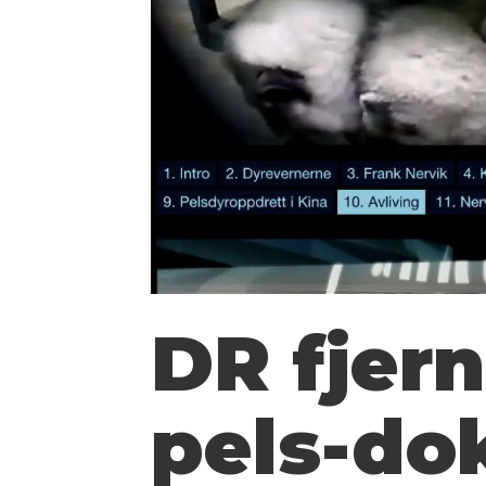
DR fjer
pels-do