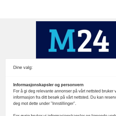
Medier24 drives av Medier24 AS.
Dine valg:
Organisasjonsnummer: 815 450 132
Personvern/cookies
Informasjonskapsler og personvern
For å gi deg relevante annonser på vårt nettsted bruker v
informasjon fra ditt besøk på vårt nettsted. Du kan reser
deg mot dette under "Innstillinger".
For øvrig bruker vi informasjonskapsler og lignende ver