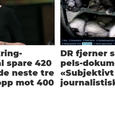
ring­
DR fjerner 
l spare 420
pels-dokum
de neste tre
«Subjektivt
opp mot 400
journalisti