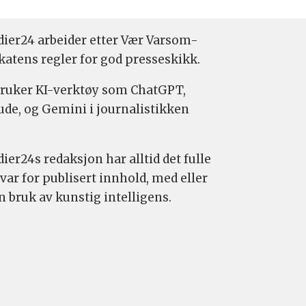
ier24 arbeider etter Vær Varsom-
katens regler for god presseskikk.
bruker KI-verktøy som ChatGPT,
ude, og Gemini i journalistikken
ier24s redaksjon har alltid det fulle
var for publisert innhold, med eller
n bruk av kunstig intelligens.