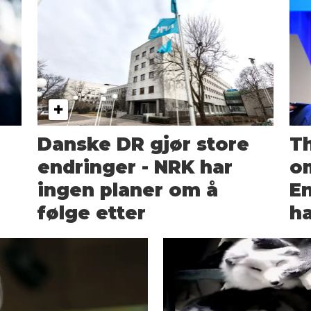
Danske DR gjør store
Th
endringer - NRK har
om
ingen planer om å
En
følge etter
ha