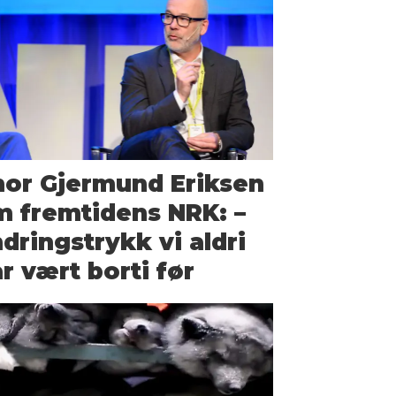
or Gjermund Eriksen
 fremtidens NRK: –
dringstrykk vi aldri
r vært borti før