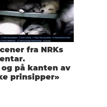
scener fra NRKs
entar.
 og på kanten av
ske prinsipper»