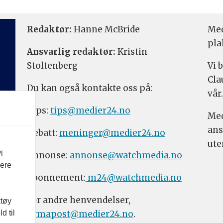
Redaktør:
Hanne McBride
Med
pla
Ansvarlig redaktør:
Kristin
Stoltenberg
Vi 
Cla
Du kan også kontakte oss på:
vår.
Tips:
tips@medier24.no
Med
ans
Debatt:
meninger@medier24.no
ute
i
Annonse:
annonse@watchmedia.no
vere
Abonnement:
m24@watchmedia.no
For andre henvendelser,
ktøy
firmapost@medier24.no
.
d til