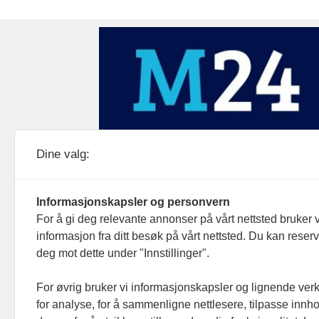
Medier24 drives av Medier24 AS.
Dine valg:
Organisasjonsnummer: 815 450 132
Personvern/cookies
Informasjonskapsler og personvern
For å gi deg relevante annonser på vårt nettsted bruker v
informasjon fra ditt besøk på vårt nettsted. Du kan reser
deg mot dette under "Innstillinger".
For øvrig bruker vi informasjonskapsler og lignende ver
for analyse, for å sammenligne nettlesere, tilpasse innhol