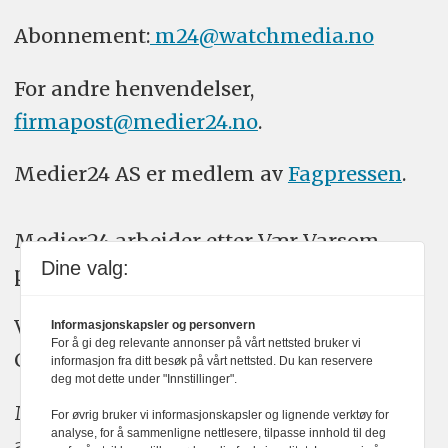
Abonnement:
m24@watchmedia.no
For andre henvendelser,
firmapost@medier24.no
.
Medier24 AS er medlem av
Fagpressen
.
Medier24 arbeider etter Vær Varsom-
Dine valg:
plakatens regler for god presseskikk.
Vi bruker KI-verktøy som ChatGPT,
Informasjonskapsler og personvern
For å gi deg relevante annonser på vårt nettsted bruker vi
Claude, og Gemini i journalistikken vår.
informasjon fra ditt besøk på vårt nettsted. Du kan reservere
deg mot dette under "Innstillinger".
Medier24s redaksjon har alltid det fulle
For øvrig bruker vi informasjonskapsler og lignende verktøy for
analyse, for å sammenligne nettlesere, tilpasse innhold til deg
ansvar for publisert innhold, med eller