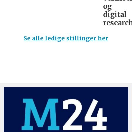
og
digital
research
Se alle ledige stillinger her