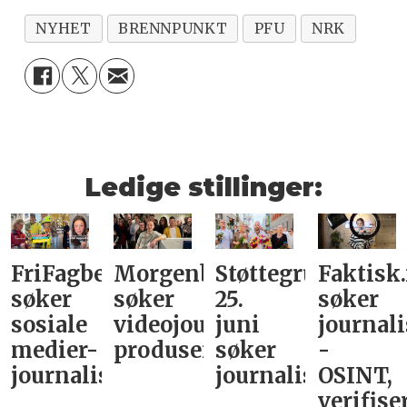
NYHET
BRENNPUNKT
PFU
NRK
Ledige stillinger:
FriFagbevegelse
Morgenbladet
Støttegruppa
Faktisk
søker
søker
25.
søker
sosiale
videojournalist/podkast-
juni
journali
medier-
produsent
søker
-
journalist
journalist
OSINT,
verifise