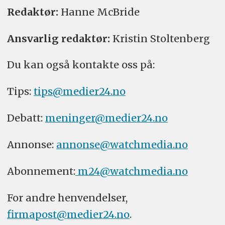
Redaktør:
Hanne McBride
Ansvarlig redaktør:
Kristin Stoltenberg
Du kan også kontakte oss på:
Tips:
tips@medier24.no
Debatt:
meninger@medier24.no
Annonse:
annonse@watchmedia.no
Abonnement:
m24@watchmedia.no
For andre henvendelser,
firmapost@medier24.no
.