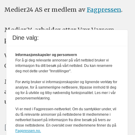
Medier24 AS er medlem av
Fagpressen
.
Medier24 arbeider etter Vær Varsom-
Dine valg:
plakatens regler for god presseskikk.
Vi bruker KI-verktøy som ChatGPT,
Informasjonskapsler og personvern
For å gi deg relevante annonser på vårt nettsted bruker vi
Claude, og Gemini i journalistikken vår.
informasjon fra ditt besøk på vårt nettsted. Du kan reservere
deg mot dette under "Innstillinger".
Medier24s redaksjon har alltid det fulle
For øvrig bruker vi informasjonskapsler og lignende verktøy for
analyse, for å sammenligne nettlesere, tilpasse innhold til deg
ansvar for publisert innhold, med eller
og for å utvikle og tilby nødvendig funksjonalitet. Les mer i vår
personvernerklæring.
uten bruk av kunstig intelligens.
Vi er med i Fagpressen-nettverket. Om du samtykker under, vil
du få relevante annonser på nettstedene til medlemmene i
nettverket basert på informasjon fra dine besøk på tvers av
disse nettstedene. En oversikt over medlemmene finner du på
Fagpressen.no.