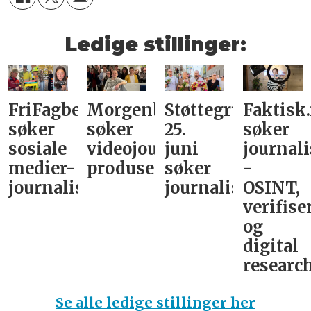
Ledige stillinger:
FriFagbevegelse
Morgenbladet
Støttegruppa
Faktisk
søker
søker
25.
søker
sosiale
videojournalist/podkast-
juni
journali
medier-
produsent
søker
-
journalist
journalist
OSINT,
verifise
og
digital
research
Se alle ledige stillinger her