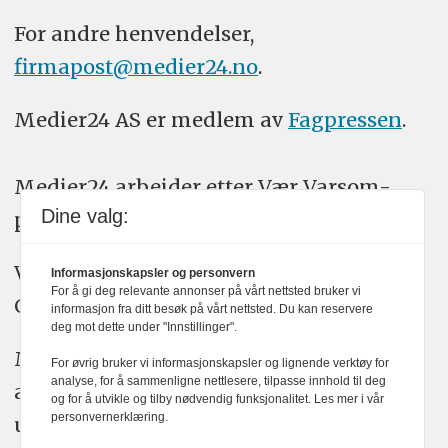
For andre henvendelser,
firmapost@medier24.no
.
Medier24 AS er medlem av
Fagpressen
.
Medier24 arbeider etter Vær Varsom-
Dine valg:
plakatens regler for god presseskikk.
Vi bruker KI-verktøy som ChatGPT,
Informasjonskapsler og personvern
For å gi deg relevante annonser på vårt nettsted bruker vi
Claude, og Gemini i journalistikken vår.
informasjon fra ditt besøk på vårt nettsted. Du kan reservere
deg mot dette under "Innstillinger".
Medier24s redaksjon har alltid det fulle
For øvrig bruker vi informasjonskapsler og lignende verktøy for
analyse, for å sammenligne nettlesere, tilpasse innhold til deg
ansvar for publisert innhold, med eller
og for å utvikle og tilby nødvendig funksjonalitet. Les mer i vår
personvernerklæring.
uten bruk av kunstig intelligens.