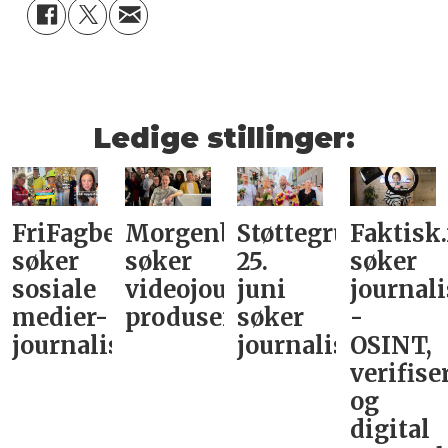
Ledige stillinger:
FriFagbevegelse
Morgenbladet
Støttegruppa
Faktisk
søker
søker
25.
søker
sosiale
videojournalist/podkast-
juni
journali
medier-
produsent
søker
-
journalist
journalist
OSINT,
verifise
og
digital