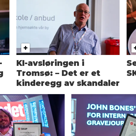
-
KI-avsløringen i
Se
g
Tromsø: – Det er et
S
kinderegg av skandaler