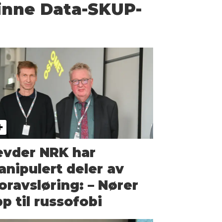
inne Data-SKUP-
evder NRK har
nipulert deler av
oravsløring: – Nører
p til russofobi