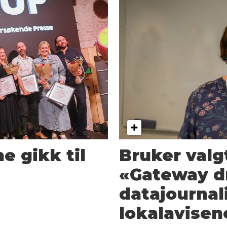
e gikk til
Bruker valg
«Gateway d
datajournali
lokalavisen