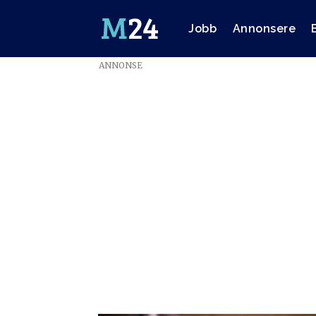
Jobb
Annonsere
ANNONSE
Emne:
data-
skup