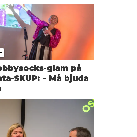
obbysocks-glam på
ta-SKUP: – Må bjuda
å