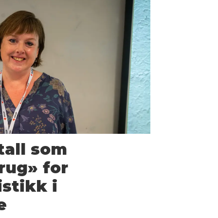
tall som
rug» for
stikk i
e