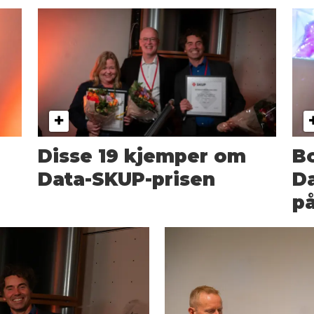
å
Disse 19 kjemper om
B
Data-SKUP-prisen
Da
p