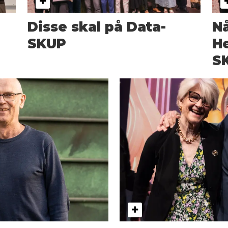
Disse skal på Data-
Nå
SKUP
He
S