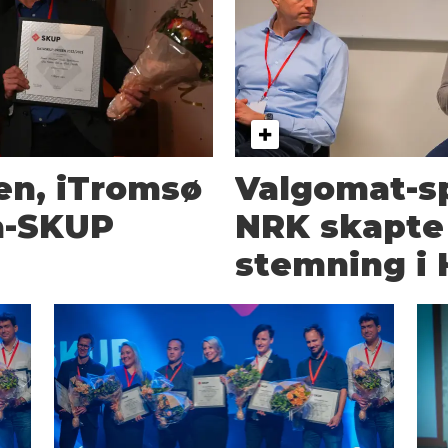
n, iTromsø
Valgomat-s
a-SKUP
NRK skapte 
stemning i 