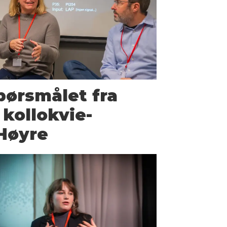
pørsmålet fra
kollokvie-
Høyre