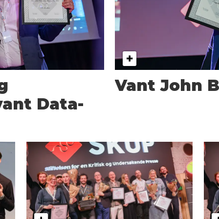
g
Vant John B
ant Data-