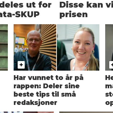
deles ut for
Disse kan v
Data-SKUP
prisen
Har vunnet to år på
H
rappen: Deler sine
ma
beste tips til små
st
redaksjoner
op