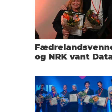
Fædrelandsvenne
og NRK vant Dat