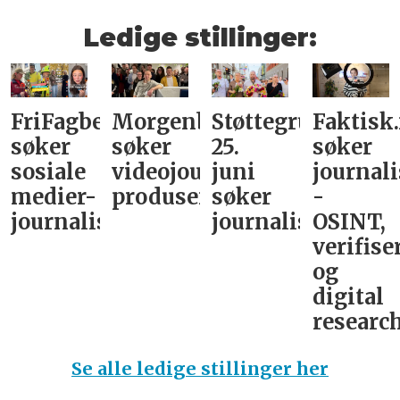
Ledige stillinger:
FriFagbevegelse
Morgenbladet
Støttegruppa
Faktisk
søker
søker
25.
søker
sosiale
videojournalist/podkast-
juni
journali
medier-
produsent
søker
-
journalist
journalist
OSINT,
verifise
og
digital
research
Se alle ledige stillinger her