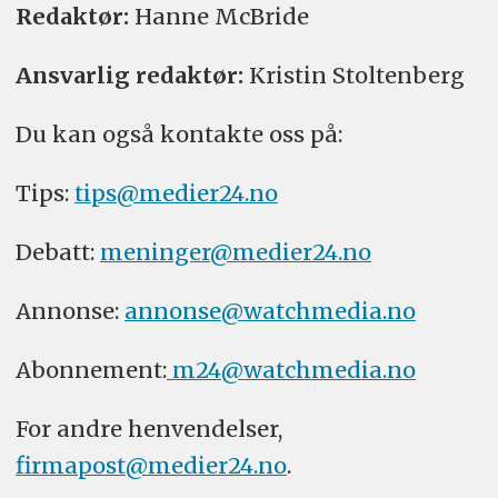
Redaktør:
Hanne McBride
Ansvarlig redaktør:
Kristin Stoltenberg
Du kan også kontakte oss på:
Tips:
tips@medier24.no
Debatt:
meninger@medier24.no
Annonse:
annonse@watchmedia.no
Abonnement:
m24@watchmedia.no
For andre henvendelser,
firmapost@medier24.no
.