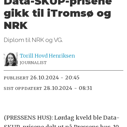
Data-SKUP-prisene
gikk til iTromsø og
NRK
Diplom til NRK og VG.
Torill Hovd
Henriksen
JOURNALIST
26.10.2024 - 20:45
PUBLISERT
28.10.2024 - 08:31
SIST OPPDATERT
(PRESSENS HUS): Lørdag kveld ble Data-
SKUP-prisene delt ut på Pressens hus. 19