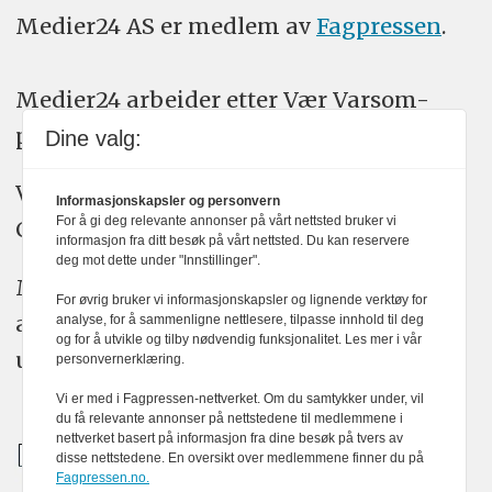
Medier24 AS er medlem av
Fagpressen
.
Medier24 arbeider etter Vær Varsom-
plakatens regler for god presseskikk.
Dine valg:
Vi bruker KI-verktøy som ChatGPT,
Informasjonskapsler og personvern
For å gi deg relevante annonser på vårt nettsted bruker vi
Claude, og Gemini i journalistikken vår.
informasjon fra ditt besøk på vårt nettsted. Du kan reservere
deg mot dette under "Innstillinger".
Medier24s redaksjon har alltid det fulle
For øvrig bruker vi informasjonskapsler og lignende verktøy for
ansvar for publisert innhold, med eller
analyse, for å sammenligne nettlesere, tilpasse innhold til deg
og for å utvikle og tilby nødvendig funksjonalitet. Les mer i vår
uten bruk av kunstig intelligens.
personvernerklæring.
Vi er med i Fagpressen-nettverket. Om du samtykker under, vil
du få relevante annonser på nettstedene til medlemmene i
nettverket basert på informasjon fra dine besøk på tvers av
disse nettstedene. En oversikt over medlemmene finner du på
Fagpressen.no.