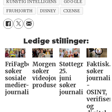
KUNSTIG INTELLIGENS
GOOGLE
FRUHJORTH
DISNEY
CXENSE
Ledige stillinger:
FriFagbevegelse
Morgenbladet
Støttegruppa
Faktisk.
søker
søker
25.
søker
sosiale
videojournalist/podkast-
juni
journali
medier-
produsent
søker
-
journalist
journalist
OSINT,
verifise
og