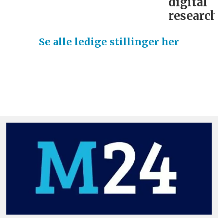
digital
research­
Se alle ledige stillinger her