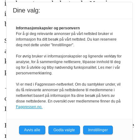
innlegget som belastende. Men jeg er
Dine valg:
ikke enig i at det utgjør et presseetisk
brudd.
Informasjonskapsler og personvern
For å gi deg relevante annonser på vårt nettsted bruker vi
Samtidig mener Joyce klager må
informasjon fra ditt besøk på vårt nettsted. Du kan reservere
deg mot dette under "Innstillinger".
akseptere at det er omtale. Spesielt siden
For øvrig bruker vi informasjonskapsler og lignende verktøy for
klager selv har vært åpen om saken i en
analyse, for å sammenligne nettlesere, tilpasse innhold til deg
og for å utvikle og tilby nødvendig funksjonalitet. Les mer i vår
podkast.
personvernerklæring.
Vi er med i Fagpressen-nettverket. Om du samtykker under, vil
–Når det dukker opp et falskt innlegg...
du få relevante annonser på nettstedene til medlemmene i
nettverket basert på informasjon fra dine besøk på tvers av
det er jo spektakulært, sier Eivind
disse nettstedene. En oversikt over medlemmene finner du på
Fagpressen.no.
Ljøstad.
Han påpeker at det er rart å argumentere
Avvis alle
Godta valgte
Innstillinger
rundt det. Dagen mente innholdet i