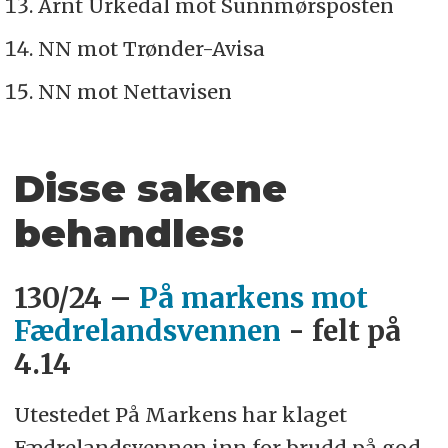
Arnt Urkedal mot Sunnmørsposten
NN mot Trønder-Avisa
NN mot Nettavisen
Disse sakene
behandles:
130/24 –
På markens mot
Fædrelandsvennen
- felt på
4.14
Utestedet På Markens har klaget
Fædrelandsvennen inn for brudd på god