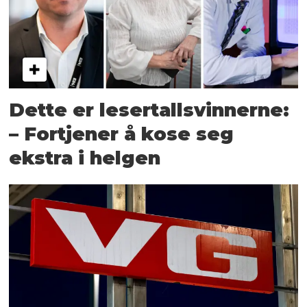
Dette er lesertallsvinnerne:
– Fortjener å kose seg
ekstra i helgen