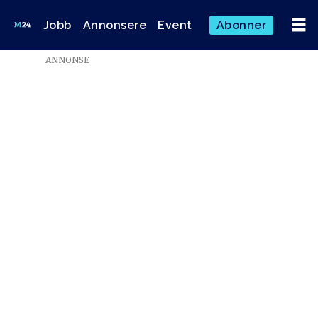
Jobb
Annonsere
Event
Abonner
Emne:
ANNONSE
sunnmørsposten