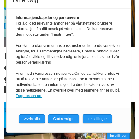
Dine valg:
Informasjonskapsler og personvern
For å gi deg relevante annonser på vårt nettsted bruker vi
informasjon fra ditt besøk på vårt nettsted. Du kan reservere
deg mot dette under "Innstillinger".
For øvrig bruker vi informasjonskapsler og lignende verktøy for
analyse, for å sammenligne nettlesere, tilpasse innhold til deg
Debatt om lokalavis-
og for å utvikle og tilby nødvendig funksjonalitet. Les mer i vår
personvernerklæring.
debatten: – Hvis man ikke
Vi er med i Fagpressen-nettverket. Om du samtykker under, vil
går inn for å hente folk, så
du få relevante annonser på nettstedene til medlemmene i
nettverket basert på informasjon fra dine besøk på tvers av
blir man en postkasse
disse nettstedene. En oversikt over medlemmene finner du på
Fagpressen.no.
Avvis alle
Godta valgte
Innstillinger
Innstillinger