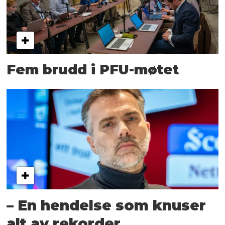
Fem brudd i PFU-møtet
– En hendelse som knuser
alt av rekorder