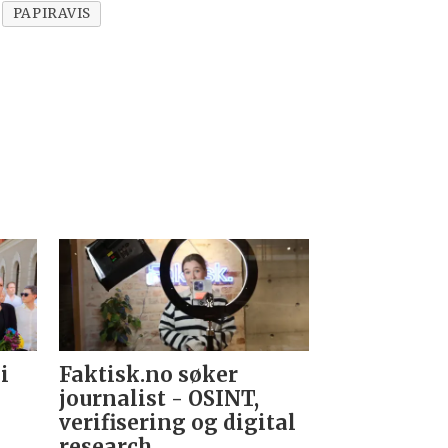
PAPIRAVIS
i
Faktisk.no søker
Forsvarets
journalist - OSINT,
nyhetsred
verifisering og digital
research­