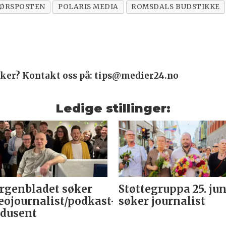
ØRSPOSTEN
POLARIS MEDIA
ROMSDALS BUDSTIKKE
saker? Kontakt oss på: tips@medier24.no
Ledige stillinger:
genbladet søker
Støttegruppa 25. jun
eojournalist/podkast-
søker journalist
dusent