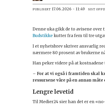
17.06.2026 - 11:49
PUBLISERT
SIST OPP
Denne uka gikk de to avisene over til
Budstikke
kutter fra fem til tre utga
I et nyhetsbrev skriver ansvarlig r
nærmere 80 prosent av brukerne nå l
Han peker videre på at kostnadene ti
– For at vi også i framtiden skal
ressursene våre på en annan måte e
Lengre levetid
Til Medier24 sier han det er en «no