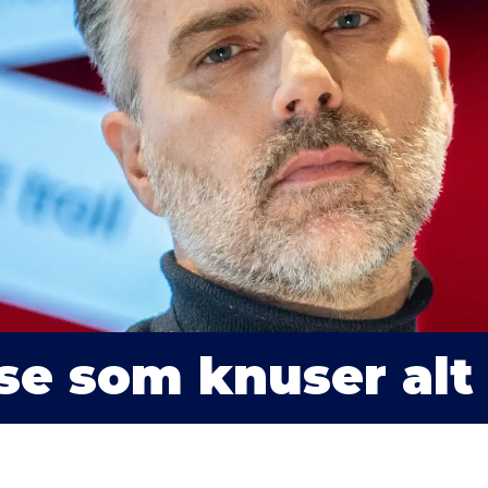
lse som
knuser alt