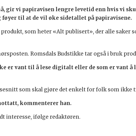
nå, gir vi papiravisen lengre levetid enn hvis vi sku
øyer til at de vil øke sidetallet på papiravisene.
produkt, som heter «Alt publisert», der alle saker so
mørsposten. Romsdals Budstikke tar også i bruk prod
e er vant til å lese digitalt eller de som er vant å 
sesnitt som skal gjøre det enkelt for folk som ikke tr
t mottatt, kommenterer han.
t interesse, ifølge redaktøren.