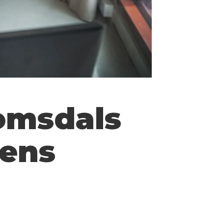
omsdals
vens