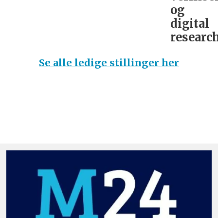
og
digital
research
Se alle ledige stillinger her