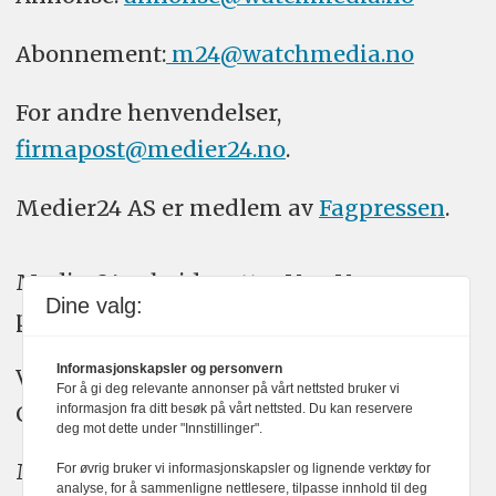
Abonnement:
m24@watchmedia.no
For andre henvendelser,
firmapost@medier24.no
.
Medier24 AS er medlem av
Fagpressen
.
Medier24 arbeider etter Vær Varsom-
Dine valg:
plakatens regler for god presseskikk.
Informasjonskapsler og personvern
Vi bruker KI-verktøy som ChatGPT,
For å gi deg relevante annonser på vårt nettsted bruker vi
Claude, og Gemini i journalistikken vår.
informasjon fra ditt besøk på vårt nettsted. Du kan reservere
deg mot dette under "Innstillinger".
Medier24s redaksjon har alltid det fulle
For øvrig bruker vi informasjonskapsler og lignende verktøy for
analyse, for å sammenligne nettlesere, tilpasse innhold til deg