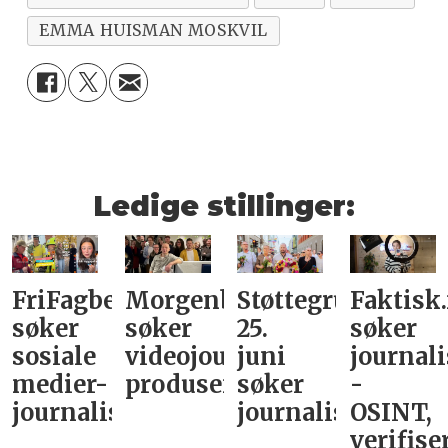
EMMA HUISMAN MOSKVIL
Ledige stillinger:
FriFagbevegelse
Morgenbladet
Støttegruppa
Faktisk
søker
søker
25.
søker
sosiale
videojournalist/podkast-
juni
journali
medier-
produsent
søker
-
journalist
journalist
OSINT,
verifise