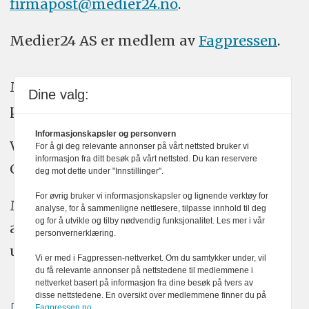
firmapost@medier24.no
.
Medier24 AS er medlem av
Fagpressen
.
Medier24 arbeider etter Vær Varsom-
Dine valg:
plakatens regler for god presseskikk.
Informasjonskapsler og personvern
Vi bruker KI-verktøy som ChatGPT,
For å gi deg relevante annonser på vårt nettsted bruker vi
informasjon fra ditt besøk på vårt nettsted. Du kan reservere
Claude, og Gemini i journalistikken vår.
deg mot dette under "Innstillinger".
For øvrig bruker vi informasjonskapsler og lignende verktøy for
Medier24s redaksjon har alltid det fulle
analyse, for å sammenligne nettlesere, tilpasse innhold til deg
og for å utvikle og tilby nødvendig funksjonalitet. Les mer i vår
ansvar for publisert innhold, med eller
personvernerklæring.
uten bruk av kunstig intelligens.
Vi er med i Fagpressen-nettverket. Om du samtykker under, vil
du få relevante annonser på nettstedene til medlemmene i
nettverket basert på informasjon fra dine besøk på tvers av
disse nettstedene. En oversikt over medlemmene finner du på
Fagpressen.no.