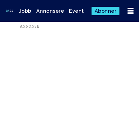
Jobb
Annonsere
Event
Abonner
Emne:
ANNONSE
lars
inge
staveland