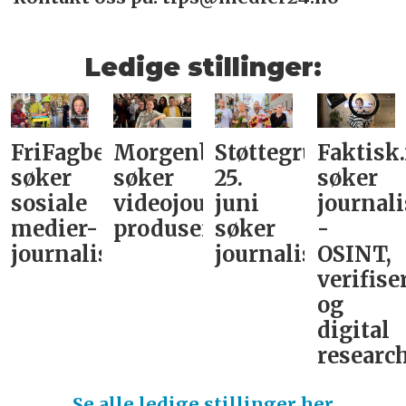
Ledige stillinger:
FriFagbevegelse
Morgenbladet
Støttegruppa
Faktisk
søker
søker
25.
søker
sosiale
videojournalist/podkast-
juni
journali
medier-
produsent
søker
-
journalist
journalist
OSINT,
verifise
og
digital
research
Se alle ledige stillinger her