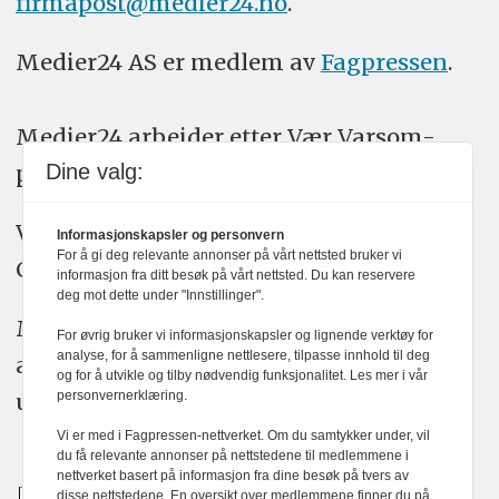
firmapost@medier24.no
.
Medier24 AS er medlem av
Fagpressen
.
Medier24 arbeider etter Vær Varsom-
plakatens regler for god presseskikk.
Dine valg:
Vi bruker KI-verktøy som ChatGPT,
Informasjonskapsler og personvern
For å gi deg relevante annonser på vårt nettsted bruker vi
Claude, og Gemini i journalistikken vår.
informasjon fra ditt besøk på vårt nettsted. Du kan reservere
deg mot dette under "Innstillinger".
Medier24s redaksjon har alltid det fulle
For øvrig bruker vi informasjonskapsler og lignende verktøy for
analyse, for å sammenligne nettlesere, tilpasse innhold til deg
ansvar for publisert innhold, med eller
og for å utvikle og tilby nødvendig funksjonalitet. Les mer i vår
uten bruk av kunstig intelligens.
personvernerklæring.
Vi er med i Fagpressen-nettverket. Om du samtykker under, vil
du få relevante annonser på nettstedene til medlemmene i
nettverket basert på informasjon fra dine besøk på tvers av
disse nettstedene. En oversikt over medlemmene finner du på