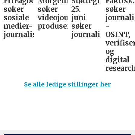
FriFagbevegelse
Morgenbladet
Støttegruppa
Faktisk
søker
søker
25.
søker
sosiale
videojournalist/podkast-
juni
journali
medier-
produsent
søker
-
journalist
journalist
OSINT,
verifise
og
digital
research
Se alle ledige stillinger her