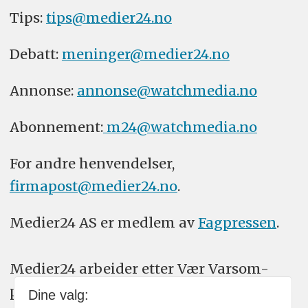
Tips:
tips@medier24.no
Debatt:
meninger@medier24.no
Annonse:
annonse@watchmedia.no
Abonnement:
m24@watchmedia.no
For andre henvendelser,
firmapost@medier24.no
.
Medier24 AS er medlem av
Fagpressen
.
Medier24 arbeider etter Vær Varsom-
plakatens regler for god presseskikk.
Dine valg: