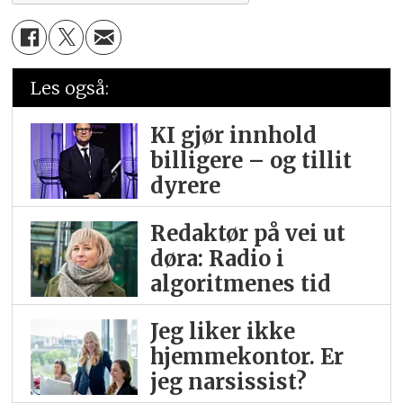
Les også:
KI gjør innhold
billigere – og tillit
dyrere
Redaktør på vei ut
døra: Radio i
algoritmenes tid
Jeg liker ikke
hjemme­kontor. Er
jeg narsissist?