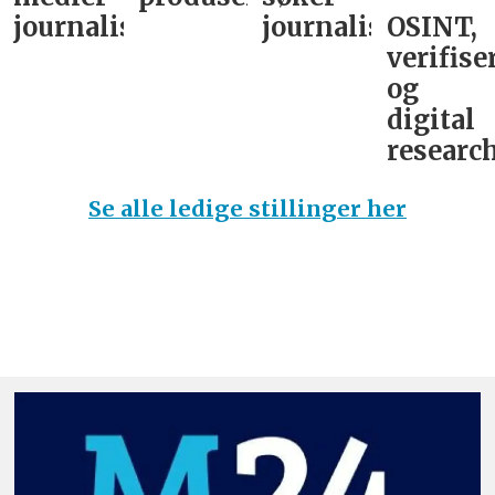
journalist
journalist
OSINT,
verifise
og
digital
research
Se alle ledige stillinger her