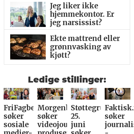
Jeg liker ikke
hjemme­kontor. Er
jeg narsissist?
Ekte mattrend eller
grønnvasking av
kjøtt?
Ledige stillinger:
FriFagbevegelse
Morgenbladet
Støttegruppa
Faktisk
søker
søker
25.
søker
sosiale
videojournalist/podkast-
juni
journali
medier-
produsent
søker
-