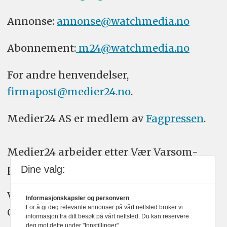
Annonse:
annonse@watchmedia.no
Abonnement:
m24@watchmedia.no
For andre henvendelser,
firmapost@medier24.no
.
Medier24 AS er medlem av
Fagpressen
.
Medier24 arbeider etter Vær Varsom-
plakatens regler for god presseskikk.
Dine valg:
Vi bruker KI-verktøy som ChatGPT,
Informasjonskapsler og personvern
For å gi deg relevante annonser på vårt nettsted bruker vi
Claude, og Gemini i journalistikken vår.
informasjon fra ditt besøk på vårt nettsted. Du kan reservere
deg mot dette under "Innstillinger".