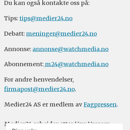
Du kan også kontakte oss på:
Tips:
tips@medier24.no
Debatt:
meninger@medier24.no
Annonse:
annonse@watchmedia.no
Abonnement:
m24@watchmedia.no
For andre henvendelser,
firmapost@medier24.no
.
Medier24 AS er medlem av
Fagpressen
.
Medier24 arbeider etter Vær Varsom-