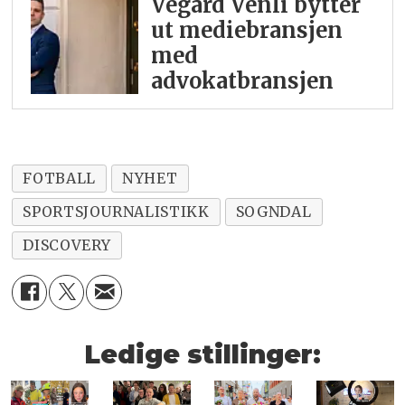
Vegard Venli bytter
ut mediebransjen
med
advokatbransjen
FOTBALL
NYHET
SPORTSJOURNALISTIKK
SOGNDAL
DISCOVERY
Ledige stillinger: