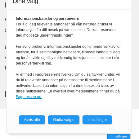
Dine valg:
plakatens regler for god presseskikk.
Vi bruker KI-verktøy som ChatGPT,
Informasjonskapsler og personvern
For å gi deg relevante annonser på vårt nettsted bruker vi
Claude, og Gemini i journalistikken vår.
informasjon fra ditt besøk på vårt nettsted. Du kan reservere
deg mot dette under "Innstillinger".
Medier24s redaksjon har alltid det fulle
For øvrig bruker vi informasjonskapsler og lignende verktøy for
analyse, for å sammenligne nettlesere, tilpasse innhold til deg
ansvar for publisert innhold, med eller
og for å utvikle og tilby nødvendig funksjonalitet. Les mer i vår
personvernerklæring.
uten bruk av kunstig intelligens.
Vi er med i Fagpressen-nettverket. Om du samtykker under, vil
du få relevante annonser på nettstedene til medlemmene i
nettverket basert på informasjon fra dine besøk på tvers av
disse nettstedene. En oversikt over medlemmene finner du på
Fagpressen.no.
Avvis alle
Godta valgte
Innstillinger
Powered by Labrador CMS
Innstillinger