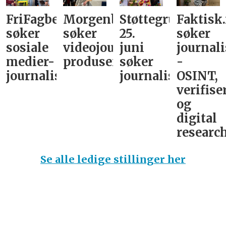
FriFagbevegelse
Morgenbladet
Støttegruppa
Faktisk
søker
søker
25.
søker
sosiale
videojournalist/podkast-
juni
journali
medier-
produsent
søker
-
journalist
journalist
OSINT,
verifise
og
digital
research
Se alle ledige stillinger her