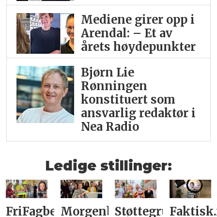
Mediene girer opp i
Arendal: – Et av
årets høydepunkter
Bjørn Lie
Rønningen
konstituert som
ansvarlig redaktør i
Nea Radio
Ledige stillinger:
FriFagbevegelse
Morgenbladet
Støttegruppa
Faktisk