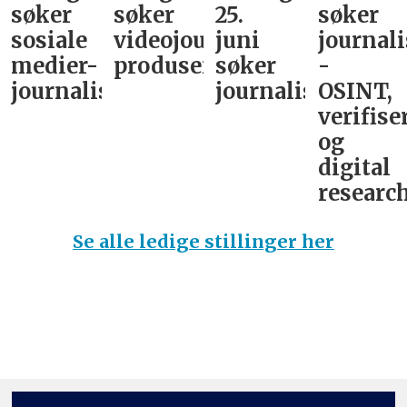
søker
søker
25.
søker
sosiale
videojournalist/podkast-
juni
journali
medier-
produsent
søker
-
journalist
journalist
OSINT,
verifise
og
digital
research
Se alle ledige stillinger her