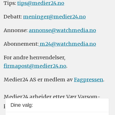
Tips:
tips@medier24.no
Debatt:
meninger@medier24.no
Annonse:
annonse@watchmedia.no
Abonnement:
m24@watchmedia.no
For andre henvendelser,
firmapost@medier24.no
.
Medier24 AS er medlem av
Fagpressen
.
Medier24 arbeider etter Vær Varsom-
plakatens regler for god presseskikk.
Dine valg: