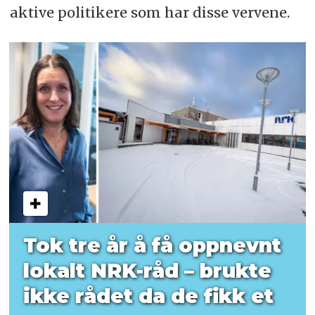
aktive politikere som har disse vervene.
Tok tre år å få oppnevnt
lokalt NRK-råd – brukte
ikke rådet da de fikk et