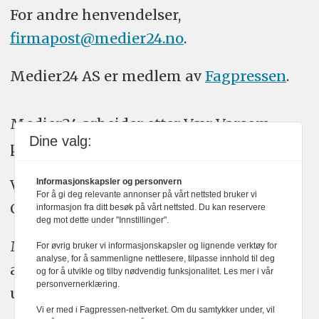
For andre henvendelser,
firmapost@medier24.no
.
Medier24 AS er medlem av
Fagpressen
.
Medier24 arbeider etter Vær Varsom-
Dine valg:
plakatens regler for god presseskikk.
Vi bruker KI-verktøy som ChatGPT,
Informasjonskapsler og personvern
For å gi deg relevante annonser på vårt nettsted bruker vi
Claude, og Gemini i journalistikken vår.
informasjon fra ditt besøk på vårt nettsted. Du kan reservere
deg mot dette under "Innstillinger".
Medier24s redaksjon har alltid det fulle
For øvrig bruker vi informasjonskapsler og lignende verktøy for
analyse, for å sammenligne nettlesere, tilpasse innhold til deg
ansvar for publisert innhold, med eller
og for å utvikle og tilby nødvendig funksjonalitet. Les mer i vår
personvernerklæring.
uten bruk av kunstig intelligens.
Vi er med i Fagpressen-nettverket. Om du samtykker under, vil