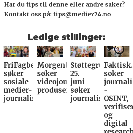
Har du tips til denne eller andre saker?
Kontakt oss på: tips@medier24.no
Ledige stillinger:
FriFagbevegelse
Morgenbladet
Støttegruppa
Faktisk
søker
søker
25.
søker
sosiale
videojournalist/podkast-
juni
journali
medier-
produsent
søker
-
journalist
journalist
OSINT,
verifise
og
digital
research