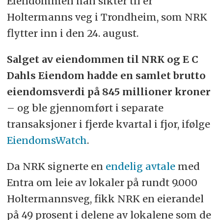
Eiendommen han sikter til er
Holtermanns veg i Trondheim, som NRK
flytter inn i den 24. august.
Salget av eiendommen til NRK og E C
Dahls Eiendom hadde en samlet brutto
eiendomsverdi på 845 millioner kroner
– og ble gjennomført i separate
transaksjoner i fjerde kvartal i fjor, ifølge
EiendomsWatch
.
Da NRK signerte en
endelig avtale
med
Entra om leie av lokaler på rundt 9.000
Holtermannsveg, fikk NRK en eierandel
på 49 prosent i delene av lokalene som de