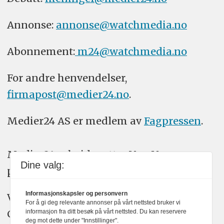
Annonse:
annonse@watchmedia.no
Abonnement:
m24@watchmedia.no
For andre henvendelser,
firmapost@medier24.no
.
Medier24 AS er medlem av
Fagpressen
.
Medier24 arbeider etter Vær Varsom-
Dine valg:
plakatens regler for god presseskikk.
Informasjonskapsler og personvern
Vi bruker KI-verktøy som ChatGPT,
For å gi deg relevante annonser på vårt nettsted bruker vi
Claude, og Gemini i journalistikken vår.
informasjon fra ditt besøk på vårt nettsted. Du kan reservere
deg mot dette under "Innstillinger".