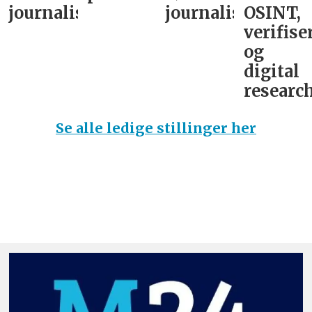
journalist
journalist
OSINT,
verifise
og
digital
research
Se alle ledige stillinger her