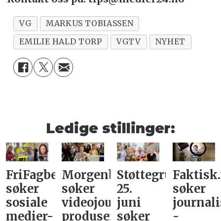
VG
MARKUS TOBIASSEN
EMILIE HALD TORP
VGTV
NYHET
Ledige stillinger:
FriFagbevegelse
Morgenbladet
Støttegruppa
Faktisk
søker
søker
25.
søker
sosiale
videojournalist/podkast-
juni
journali
medier-
produsent
søker
-