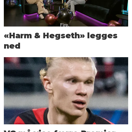
«Harm & Hegseth» legges
ned