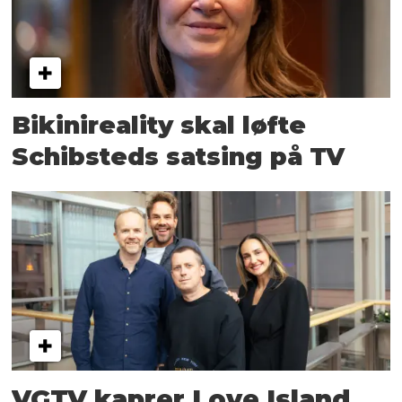
Bikinireality skal løfte
Schibsteds satsing på TV
VGTV kaprer Love Island