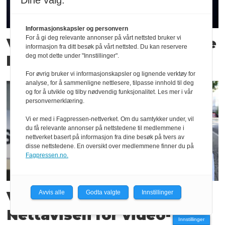
Dine valg:
Informasjonskapsler og personvern
For å gi deg relevante annonser på vårt nettsted bruker vi
VG lanserer serie om norske
informasjon fra ditt besøk på vårt nettsted. Du kan reservere
deg mot dette under "Innstillinger".
kriminelle
For øvrig bruker vi informasjonskapsler og lignende verktøy for
analyse, for å sammenligne nettlesere, tilpasse innhold til deg
og for å utvikle og tilby nødvendig funksjonalitet. Les mer i vår
personvernerklæring.
Vi er med i Fagpressen-nettverket. Om du samtykker under, vil
du få relevante annonser på nettstedene til medlemmene i
nettverket basert på informasjon fra dine besøk på tvers av
disse nettstedene. En oversikt over medlemmene finner du på
Fagpressen.no.
VG-redaktør refser
Avvis alle
Godta valgte
Innstillinger
Nettavisen for video-
Innstillinger