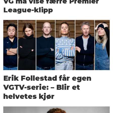
VG må vise færre Premier
League-klipp
Erik Follestad får egen
VGTV-serie: – Blir et
helvetes kjør