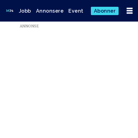
Jobb
Annonsere
Event
Abonner
Emne:
ANNONSE
vgtv