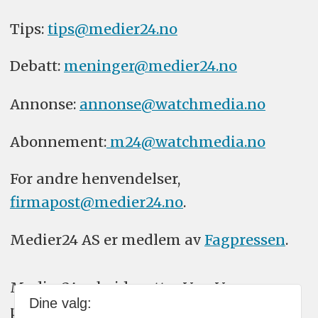
Tips:
tips@medier24.no
Debatt:
meninger@medier24.no
Annonse:
annonse@watchmedia.no
Abonnement:
m24@watchmedia.no
For andre henvendelser,
firmapost@medier24.no
.
Medier24 AS er medlem av
Fagpressen
.
Medier24 arbeider etter Vær Varsom-
Dine valg:
plakatens regler for god presseskikk.