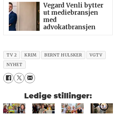
Vegard Venli bytter
ut mediebransjen
med
advokatbransjen
TV 2
KRIM
BERNT HULSKER
VGTV
NYHET
Ledige stillinger: