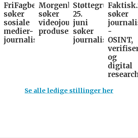
FriFagbevegelse
Morgenbladet
Støttegruppa
Faktisk
søker
søker
25.
søker
sosiale
videojournalist/podkast-
juni
journali
medier-
produsent
søker
-
journalist
journalist
OSINT,
verifise
og
digital
research
Se alle ledige stillinger her