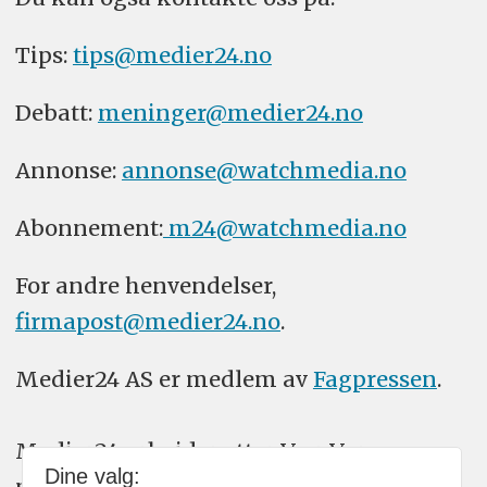
Tips:
tips@medier24.no
Debatt:
meninger@medier24.no
Annonse:
annonse@watchmedia.no
Abonnement:
m24@watchmedia.no
For andre henvendelser,
firmapost@medier24.no
.
Medier24 AS er medlem av
Fagpressen
.
Medier24 arbeider etter Vær Varsom-
Dine valg:
plakatens regler for god presseskikk.