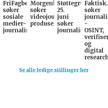
FriFagbevegelse
Morgenbladet
Støttegruppa
Faktisk
søker
søker
25.
søker
sosiale
videojournalist/podkast-
juni
journali
medier-
produsent
søker
-
journalist
journalist
OSINT,
verifise
og
digital
research
Se alle ledige stillinger her