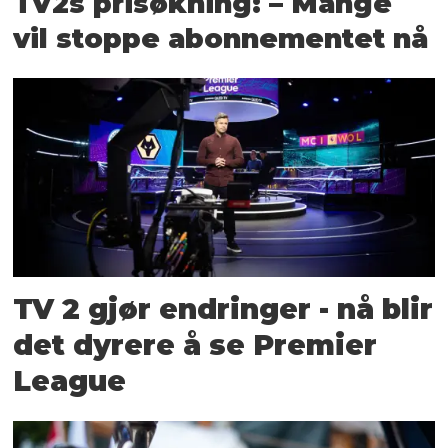
TV2s prisøkning: – Mange
vil stoppe abonnementet nå
TV 2 gjør endringer - nå blir
det dyrere å se Premier
League