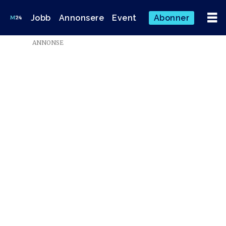
Jobb
Annonsere
Event
Abonner
Emne:
ANNONSE
tv
2
play