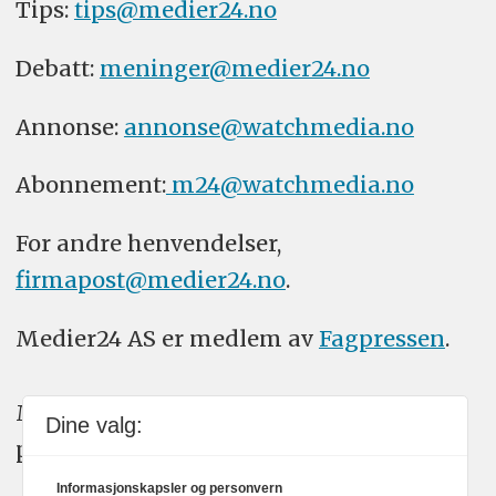
Tips:
tips@medier24.no
Debatt:
meninger@medier24.no
Annonse:
annonse@watchmedia.no
Abonnement:
m24@watchmedia.no
For andre henvendelser,
firmapost@medier24.no
.
Medier24 AS er medlem av
Fagpressen
.
Medier24 arbeider etter Vær Varsom-
Dine valg:
plakatens regler for god presseskikk.
Informasjonskapsler og personvern