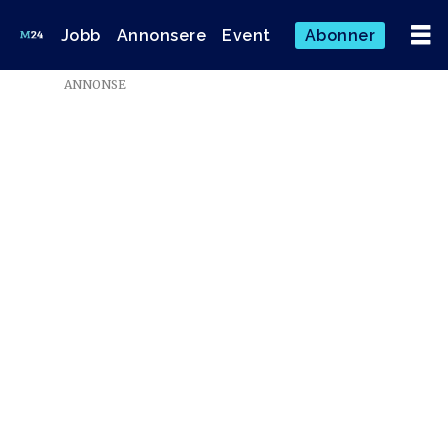
Jobb
Annonsere
Event
Abonner
Emne:
ANNONSE
øyvind
solstad