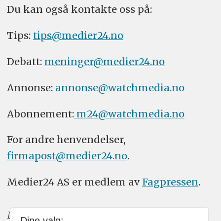
Du kan også kontakte oss på:
Tips:
tips@medier24.no
Debatt:
meninger@medier24.no
Annonse:
annonse@watchmedia.no
Abonnement:
m24@watchmedia.no
For andre henvendelser,
firmapost@medier24.no
.
Medier24 AS er medlem av
Fagpressen
.
Medier24 arbeider etter Vær Varsom-
Dine valg: