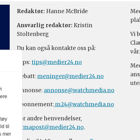
Redaktør:
Hanne McBride
Med
pla
Ansvarlig redaktør:
Kristin
Stoltenberg
Vi 
Cla
Du kan også kontakte oss på:
vår.
Tips:
tips@medier24.no
Med
ans
Debatt:
meninger@medier24.no
ute
i
Annonse:
annonse@watchmedia.no
vere
Abonnement:
m24@watchmedia.no
For andre henvendelser,
ktøy
firmapost@medier24.no
.
d til
es mer