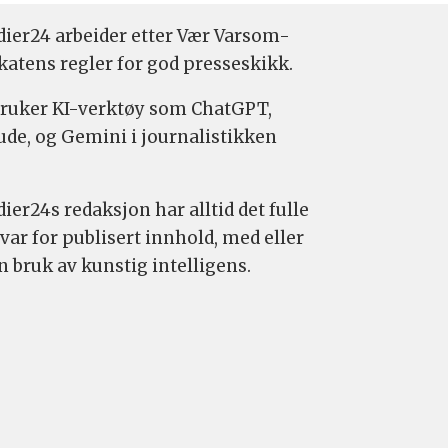
ier24 arbeider etter Vær Varsom-
katens regler for god presseskikk.
bruker KI-verktøy som ChatGPT,
ude, og Gemini i journalistikken
ier24s redaksjon har alltid det fulle
var for publisert innhold, med eller
n bruk av kunstig intelligens.