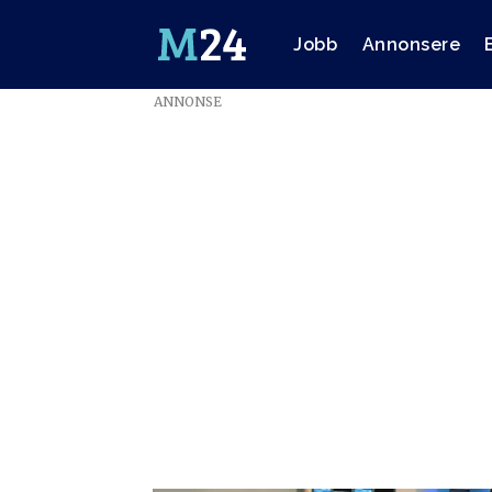
Jobb
Annonsere
ANNONSE
Emne:
aslak
woo
ravlum