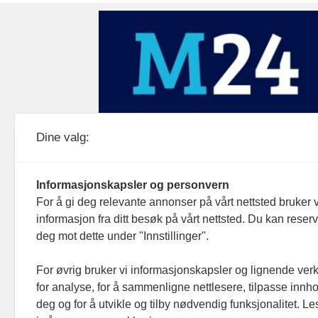
Medier24 drives av Medier24 AS.
Dine valg:
Organisasjonsnummer: 815 450 132
Personvern/cookies
Informasjonskapsler og personvern
For å gi deg relevante annonser på vårt nettsted bruker v
informasjon fra ditt besøk på vårt nettsted. Du kan reser
deg mot dette under "Innstillinger".
For øvrig bruker vi informasjonskapsler og lignende ver
for analyse, for å sammenligne nettlesere, tilpasse innhol
deg og for å utvikle og tilby nødvendig funksjonalitet. L