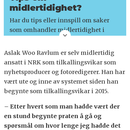
midlertidighet?
Har du tips eller innspill om saker
som omhandler midlertidighet i
mediebransjen?
Aslak Woo Ravlum er selv midlertidig
Send oss en e-post til
ansatt i NRK som tilkallingsvikar som
tips@medier24.no
nyhetsproducer og fotoredigerer. Han har
vært ute og inne av systemet siden han
begynte som tilkallingsvikar i 2015.
– Etter hvert som man hadde vært der
en stund begynte praten å gå og
spørsmål om hvor lenge jeg hadde det