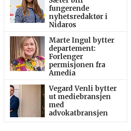
Sæter blir
fungerende
nyhetsredaktør i
Nidaros
Marte Ingul bytter
departement:
Forlenger
permisjonen fra
Amedia
Vegard Venli bytter
ut mediebransjen
med
advokatbransjen