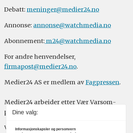
Debatt:
meninger@medier24.no
Annonse:
annonse@watchmedia.no
Abonnement:
m24@watchmedia.no
For andre henvendelser,
firmapost@medier24.no
.
Medier24 AS er medlem av
Fagpressen
.
Medier24 arbeider etter Vær Varsom-
plakatens regler for god presseskikk.
Dine valg:
Vi bruker KI-verktøy som ChatGPT,
Informasjonskapsler og personvern