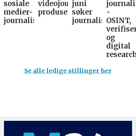
sosiale
videojournalist/podkast-
juni
journali
medier-
produsent
søker
-
journalist
journalist
OSINT,
verifise
og
digital
research
Se alle ledige stillinger her