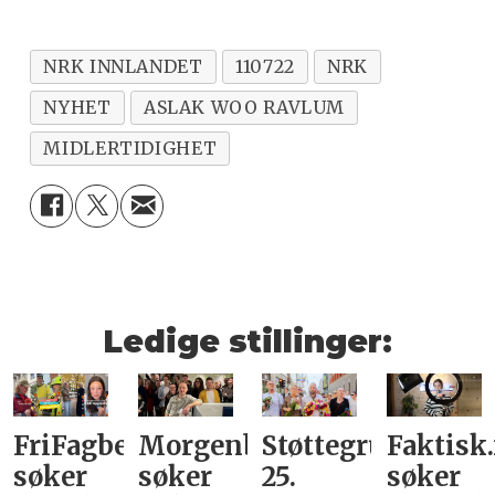
NRK INNLANDET
110722
NRK
NYHET
ASLAK WOO RAVLUM
MIDLERTIDIGHET
Ledige stillinger:
FriFagbevegelse
Morgenbladet
Støttegruppa
Faktisk
søker
søker
25.
søker