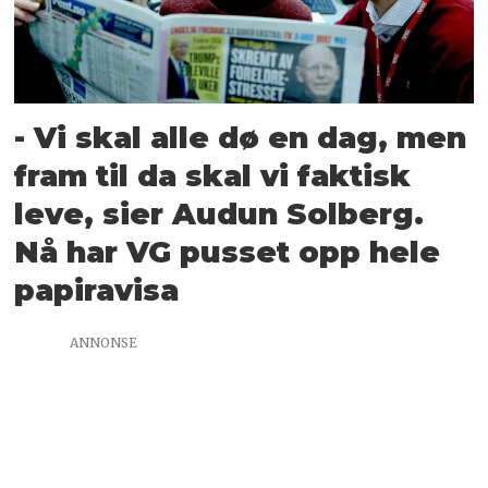
- Vi skal alle dø en dag, men
fram til da skal vi faktisk
leve, sier Audun Solberg.
Nå har VG pusset opp hele
papiravisa
ANNONSE