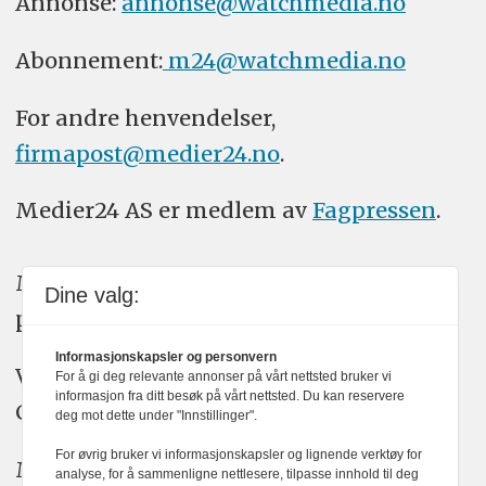
Annonse:
annonse@watchmedia.no
Abonnement:
m24@watchmedia.no
For andre henvendelser,
firmapost@medier24.no
.
Medier24 AS er medlem av
Fagpressen
.
Medier24 arbeider etter Vær Varsom-
Dine valg:
plakatens regler for god presseskikk.
Informasjonskapsler og personvern
Vi bruker KI-verktøy som ChatGPT,
For å gi deg relevante annonser på vårt nettsted bruker vi
informasjon fra ditt besøk på vårt nettsted. Du kan reservere
Claude, og Gemini i journalistikken vår.
deg mot dette under "Innstillinger".
For øvrig bruker vi informasjonskapsler og lignende verktøy for
Medier24s redaksjon har alltid det fulle
analyse, for å sammenligne nettlesere, tilpasse innhold til deg