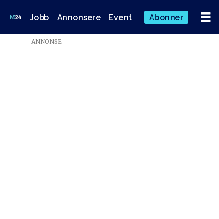
Jobb
Annonsere
Event
Abonner
Emne:
ANNONSE
audun
solberg